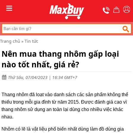
Trang
chủ
MENU
Thang
nhôm
chữ
A
Trang chủ
»
Tin tức
Thang
Nên mua thang nhôm gấp loại
nhôm
rút
nào tốt nhất, giá rẻ?
Thang
nhôm
cách
Thứ Sáu, 07/04/2023 | 16:34 GMT+7
điện
Thang
Thang nhôm đã loạt vào danh sách các sản phẩm không thể
nhôm
ghế
thiếu trong mỗi gia đình từ năm 2015. Được đánh giá cao vì
thang nhôm sử dụng an toàn lại dùng cho nhiều việc khác
Thang
nhau.
nhôm
gấp
(
Nhôm có lẽ là vật liệu phổ biến nhất dùng làm đồ dùng gia
rút