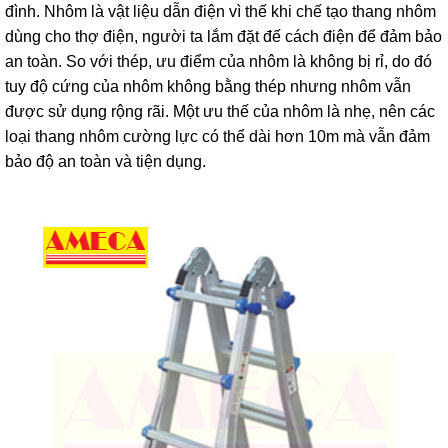
đình. Nhôm là vật liệu dẫn điện vì thế khi chế tạo thang nhôm
lồng
)
dùng cho thợ điện, người ta lắm đặt đế cách điện để đảm bảo
an toàn. So với thép, ưu điểm của nhôm là không bị rỉ, do đó
Thang
nhôm
tuy độ cứng của nhôm không bằng thép nhưng nhôm vẫn
gấp
được sử dụng rộng rãi. Một ưu thế của nhôm là nhẹ, nên các
4
khúc
loại thang nhôm cường lực có thể dài hơn 10m mà vẫn đảm
bảo độ an toàn và tiện dụng.
Thang
nhôm
bàn
Thang
nhôm
trượt
Thương
hiệu
Tin
tức
Liên
hệ