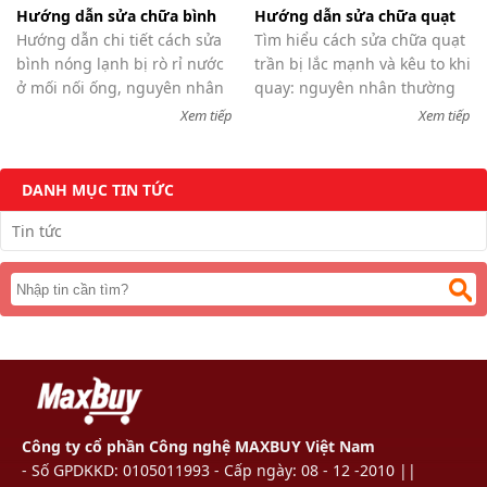
Hướng dẫn sửa chữa bình
Hướng dẫn sửa chữa quạt
nóng lạnh bị rò rỉ nước ở
Hướng dẫn chi tiết cách sửa
trần bị lắc mạnh và kêu to
Tìm hiểu cách sửa chữa quạt
mối nối ống
bình nóng lạnh bị rò rỉ nước
khi quay
trần bị lắc mạnh và kêu to khi
ở mối nối ống, nguyên nhân
quay: nguyên nhân thường
thường gặp và cách khắc
gặp, cách kiểm tra và khắc
Xem tiếp
Xem tiếp
phục an toàn, hiệu quả, dễ
phục hiệu quả giúp quạt
thực hiện tại nhà.
hoạt động êm ái, an toàn và
bền hơn.
DANH MỤC TIN TỨC
Tin tức
Công ty cổ phần Công nghệ MAXBUY Việt Nam
- Số GPDKKD: 0105011993 - Cấp ngày: 08 - 12 -2010 ||