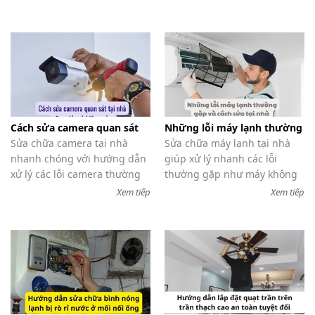
cách chọn dung dịch phù
công suất và dịch vụ giúp
lồng
)
hợp và vệ sinh máy lạnh tại
bạn dễ dàng lựa chọn phù
nhà an toàn, đơn giản.
hợp.
Thang
nhôm
gấp
4
khúc
Thang
Cách sửa camera quan sát
Những lỗi máy lạnh thường
nhôm
bàn
tại nhà đơn giản và hiệu quả
Sửa chữa camera tại nhà
gặp và cách sửa tại nhà
Sửa chữa máy lạnh tại nhà
nhanh chóng với hướng dẫn
giúp xử lý nhanh các lỗi
Thang
xử lý các lỗi camera thường
thường gặp như máy không
nhôm
trượt
gặp như mất tín hiệu, không
lạnh, chảy nước, kêu to hay
Xem tiếp
Xem tiếp
lên hình, camera bị mờ, lỗi
không vào điện. Xem ngay
Thương
nguồn và cách khắc phục
nguyên nhân và cách khắc
hiệu
hiệu quả, tiết kiệm chi phí.
phục đơn giản, tiết kiệm chi
Tin
phí.
tức
Liên
hệ