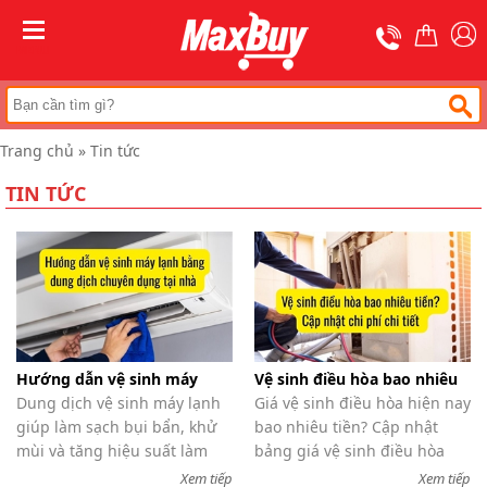
Trang
chủ
MENU
Thang
nhôm
chữ
A
Trang chủ
»
Tin tức
Thang
nhôm
TIN TỨC
rút
Thang
nhôm
cách
điện
Thang
nhôm
ghế
Hướng dẫn vệ sinh máy
Vệ sinh điều hòa bao nhiêu
lạnh bằng dung dịch chuyên
Dung dịch vệ sinh máy lạnh
tiền? Cập nhật chi phí chi
Giá vệ sinh điều hòa hiện nay
Thang
dụng tại nhà
giúp làm sạch bụi bẩn, khử
tiết
bao nhiêu tiền? Cập nhật
nhôm
gấp
mùi và tăng hiệu suất làm
bảng giá vệ sinh điều hòa
(
lạnh hiệu quả. Hướng dẫn
mới nhất theo từng loại máy,
Xem tiếp
Xem tiếp
rút