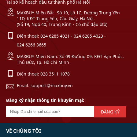
Tại sở kế hoạch đầu tư thành phố Hà Nội
MAXBUY Miền Bắc: Số 19, Lô 1C, Đường Trung Yên
11D, KĐT Trung Yên, Cầu Giấy, Hà Nội.
(Số 19, Ngõ 40, Trung Kính - Có chỗ đậu ôtô)
Điện thoại:
024 6285 4021
-
024 6285 4023
-
024 6266 3665
MAXBUY Miền Nam: Số 09 Đường 09, KĐT Vạn Phúc,
Thủ Đức, Tp. Hồ Chí Minh
Điện thoại:
028 3511 1078
Email: support@maxbuy.vn
Đăng ký nhận thông tin khuyến mại:
ĐĂNG KÝ
VỀ CHÚNG TÔI