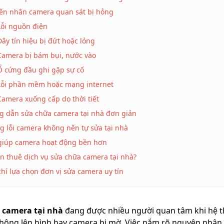
n nhân camera quan sát bị hỏng
Lỗi nguồn điện
Dây tín hiệu bị đứt hoặc lỏng
Camera bị bám bụi, nước vào
Ổ cứng đầu ghi gặp sự cố
Lỗi phần mềm hoặc mạng internet
Camera xuống cấp do thời tiết
 dẫn sửa chữa camera tại nhà đơn giản
 lỗi camera không nên tự sửa tại nhà
giúp camera hoạt động bền hơn
n thuê dịch vụ sửa chữa camera tại nhà?
chí lựa chọn đơn vị sửa camera uy tín
 camera tại nhà
đang được nhiều người quan tâm khi hệ th
 không lên hình hay camera bị mờ. Việc nắm rõ nguyên nhân