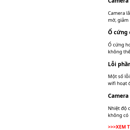
Camera 
Camera lắ
mờ, giảm 
Ổ cứng 
Ổ cứng ho
không thể 
Lỗi phầ
Một số lỗ
wifi hoạt
Camera 
Nhiệt độ 
không có 
>>>XEM 