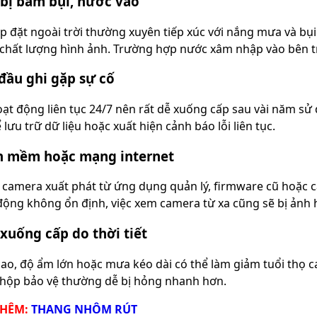
bị bám bụi, nước vào
p đặt ngoài trời thường xuyên tiếp xúc với nắng mưa và bụi 
chất lượng hình ảnh. Trường hợp nước xâm nhập vào bên t
đầu ghi gặp sự cố
ạt động liên tục 24/7 nên rất dễ xuống cấp sau vài năm sử
lưu trữ dữ liệu hoặc xuất hiện cảnh báo lỗi liên tục.
n mềm hoặc mạng internet
i camera xuất phát từ ứng dụng quản lý, firmware cũ hoặc
 động không ổn định, việc xem camera từ xa cũng sẽ bị ảnh
xuống cấp do thời tiết
cao, độ ẩm lớn hoặc mưa kéo dài có thể làm giảm tuổi thọ c
hộp bảo vệ thường dễ bị hỏng nhanh hơn.
THÊM:
THANG NHÔM RÚT