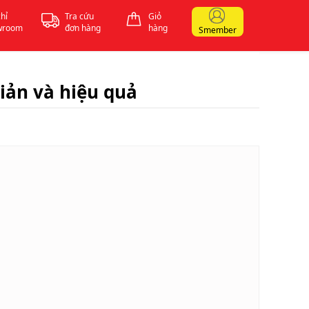
chỉ
Tra cứu
Giỏ
wroom
đơn hàng
hàng
Smember
iản và hiệu quả