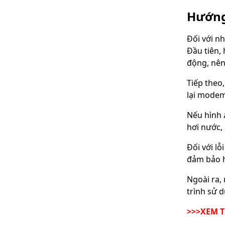
Hướng
Đối với n
Đầu tiên,
động, nên
Tiếp theo,
lại modem 
Nếu hình 
hơi nước, 
Đối với l
đảm bảo h
Ngoài ra,
trình sử 
>>>XEM 