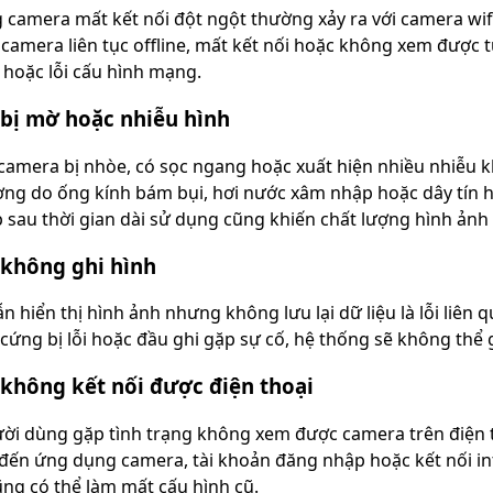
g camera mất kết nối đột ngột thường xảy ra với camera w
 camera liên tục offline, mất kết nối hoặc không xem được 
hoặc lỗi cấu hình mạng.
bị mờ hoặc nhiễu hình
camera bị nhòe, có sọc ngang hoặc xuất hiện nhiều nhiễu k
ng do ống kính bám bụi, hơi nước xâm nhập hoặc dây tín h
 sau thời gian dài sử dụng cũng khiến chất lượng hình ảnh
không ghi hình
n hiển thị hình ảnh nhưng không lưu lại dữ liệu là lỗi liên
 cứng bị lỗi hoặc đầu ghi gặp sự cố, hệ thống sẽ không thể 
không kết nối được điện thoại
ời dùng gặp tình trạng không xem được camera trên điện th
 đến ứng dụng camera, tài khoản đăng nhập hoặc kết nối int
ng có thể làm mất cấu hình cũ.