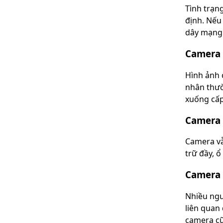
Tình trạn
định. Nếu
dây mạng 
Camera 
Hình ảnh 
nhân thườ
xuống cấp
Camera 
Camera vẫ
trữ đầy, ổ
Camera 
Nhiều ngư
liên quan
camera cũ