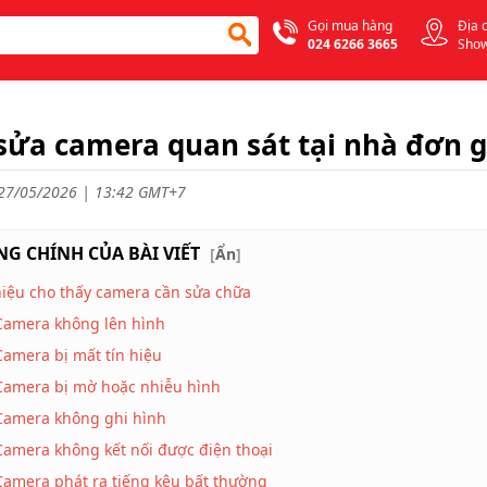
Gọi mua hàng
Địa 
024 6266 3665
Sho
sửa camera quan sát tại nhà đơn g
27/05/2026 | 13:42 GMT+7
G CHÍNH CỦA BÀI VIẾT
[
Ẩn
]
iệu cho thấy camera cần sửa chữa
Camera không lên hình
Camera bị mất tín hiệu
Camera bị mờ hoặc nhiễu hình
Camera không ghi hình
Camera không kết nối được điện thoại
Camera phát ra tiếng kêu bất thường