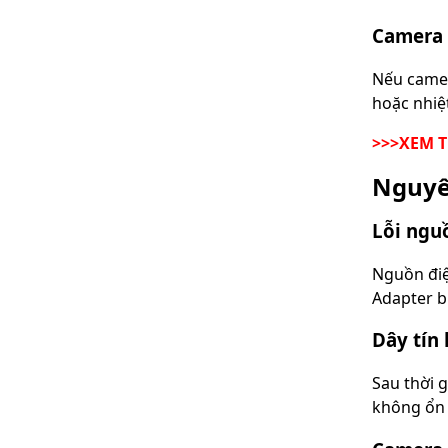
Camera 
Nếu camera
hoặc nhiệ
>>>XEM 
Nguyê
Lỗi ngu
Nguồn điệ
Adapter b
Dây tín 
Sau thời g
không ổn 