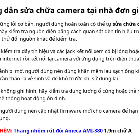
 dẫn sửa chữa camera tại nhà đơn g
hững lỗi cơ bản, người dùng hoàn toàn có thể tự
sửa chữa 
 hãy kiểm tra nguồn điện bằng cách quan sát đèn tín hiệu 
 thử đổi nguồn khác để kiểm tra.
 kiểm tra dây tín hiệu và các jack kết nối xem có bị lỏng h
internet rồi kết nối lại camera với ứng dụng trên điện thoạ
ảnh bị mờ, người dùng nên dùng khăn mềm lau sạch ống kí
cần tháo ra vệ sinh và để khô trước khi sử dụng lại.
ỗi không ghi hình, hãy kiểm tra dung lượng ổ cứng hoặc thẻ 
ệ thống hoạt động ổn định.
 người dùng nên cập nhật firmware mới cho camera để hạn 
dụng.
THÊM:
Thang nhôm rút đôi Ameca AMI-380
1.9m chữ A