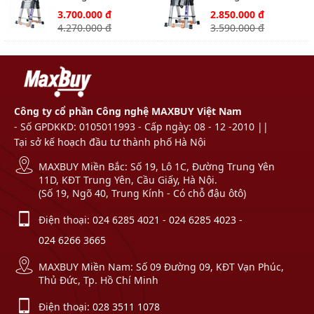
Ameca AMI-P560N
Ameca AMI-P440N
3.700.000 đ
2.850.000 đ
cao 2.2m
4.270.000 đ
3.590.000 đ
Công ty cổ phần Công nghệ MAXBUY Việt Nam
- Số GPDKKD: 0105011993 - Cấp ngày: 08 - 12 -2010 ||
Tại sở kế hoạch đầu tư thành phố Hà Nội
MAXBUY Miền Bắc: Số 19, Lô 1C, Đường Trung Yên
11D, KĐT Trung Yên, Cầu Giấy, Hà Nội.
(Số 19, Ngõ 40, Trung Kính - Có chỗ đậu ôtô)
Điện thoại:
024 6285 4021
-
024 6285 4023
-
024 6266 3665
MAXBUY Miền Nam: Số 09 Đường 09, KĐT Vạn Phúc,
Thủ Đức, Tp. Hồ Chí Minh
Điện thoại:
028 3511 1078