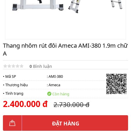
lồng
)
Thang
nhôm
gấp
4
khúc
Thang nhôm rút đôi Ameca AMI-380 1.9m chữ
Thang
A
nhôm
bàn
0
Bình luận
Thang
nhôm
• Mã SP
: AMI-380
trượt
• Thương hiệu
:
Ameca
Thương
• Tình trạng
hiệu
Còn hàng
2.400.000 đ
2.730.000 đ
Tin
tức
Liên
ĐẶT HÀNG
hệ