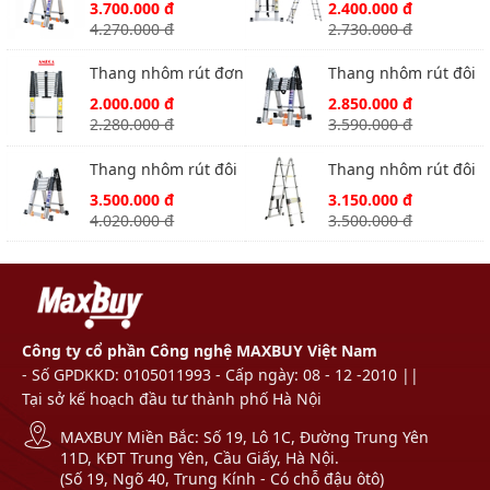
Ameca AMI-P560N
Ameca AMI-380
3.700.000 đ
2.400.000 đ
1.9m chữ A
4.270.000 đ
2.730.000 đ
Thang nhôm rút đơn
Thang nhôm rút đôi
Ameca AMD-480
Ameca AMI-P440N
2.000.000 đ
2.850.000 đ
cao 2.2m
2.280.000 đ
3.590.000 đ
Thang nhôm rút đôi
Thang nhôm rút đôi
Ameca AMI-P500n
Ameca AMI-500
3.500.000 đ
3.150.000 đ
cao 2.5m
4.020.000 đ
3.500.000 đ
Công ty cổ phần Công nghệ MAXBUY Việt Nam
- Số GPDKKD: 0105011993 - Cấp ngày: 08 - 12 -2010 ||
Tại sở kế hoạch đầu tư thành phố Hà Nội
MAXBUY Miền Bắc: Số 19, Lô 1C, Đường Trung Yên
11D, KĐT Trung Yên, Cầu Giấy, Hà Nội.
(Số 19, Ngõ 40, Trung Kính - Có chỗ đậu ôtô)