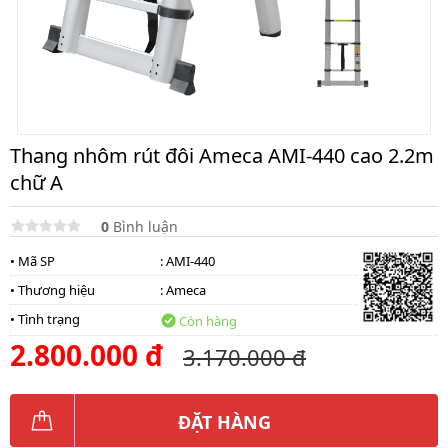
lồng
)
Thang
nhôm
gấp
4
khúc
Thang nhôm rút đôi Ameca AMI-440 cao 2.2m
Thang
chữ A
nhôm
bàn
0
Bình luận
Thang
nhôm
• Mã SP
: AMI-440
trượt
• Thương hiệu
:
Ameca
Thương
• Tình trạng
hiệu
Còn hàng
2.800.000 đ
3.170.000 đ
Tin
tức
Liên
ĐẶT HÀNG
hệ