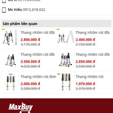
Ms Hiếu
0912.618.022
Sản phẩm liên quan
Thang nhôm rút đôi
Thang nhôm rút đôi
Ameca AMI-440 cao
Ameca AMI-380
2.800.000 đ
2.400.000 đ
2.2m chữ A
1.9m chữ A
3.170.000 đ
2.730.000 đ
Thang nhôm rút đôi
Thang nhôm rút đôi
Ameca AMI-P500n
Ameca AMI-P440N
3.500.000 đ
2.850.000 đ
cao 2.5m
cao 2.2m
4.020.000 đ
3.590.000 đ
Thang nhôm rút đơn
Thang nhôm rút
Ameca AMD-480
Ameca AMD-380
2.000.000 đ
1.970.000 đ
2.280.000 đ
2.370.000 đ