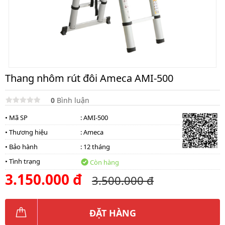
lồng
)
Thang
nhôm
gấp
4
khúc
Thang nhôm rút đôi Ameca AMI-500
Thang
nhôm
bàn
0
Bình luận
• Mã SP
: AMI-500
Thang
nhôm
• Thương hiệu
:
Ameca
trượt
• Bảo hành
: 12 tháng
Thương
hiệu
• Tình trạng
Còn hàng
3.150.000 đ
3.500.000 đ
Tin
tức
Liên
ĐẶT HÀNG
hệ