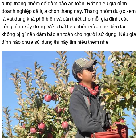
dụng thang nhôm để đảm bảo an toàn. Rất nhiều gia đình
lồng
)
doanh nghiệp đã lựa chọn thang này. Thang nhôm được xem
là vật dụng khá phổ biến và cần thiết cho mỗi gia đình, các
Thang
nhôm
công trình xây dựng. Với chất liệu nhôm vừa nhẹ, bền lại
gấp
không bị gỉ nên đảm bảo an toàn cho người sử dụng. Nếu gia
4
khúc
đình nào chưa sử dụng thì hãy tìm hiểu thêm nhé.
Thang
nhôm
bàn
Thang
nhôm
trượt
Thương
hiệu
Tin
tức
Liên
hệ