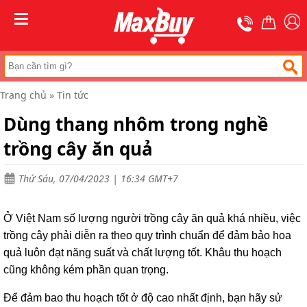
Trang
chủ
MENU
Thang
nhôm
chữ
A
Trang chủ
»
Tin tức
Thang
Dùng thang nhôm trong nghề
nhôm
rút
trồng cây ăn quả
Thang
nhôm
cách
Thứ Sáu, 07/04/2023 | 16:34 GMT+7
điện
Thang
Ở Việt Nam số lượng người trồng cây ăn quả khá nhiều, việc
nhôm
ghế
trồng cây phải diễn ra theo quy trình chuẩn để đảm bảo hoa
quả luôn đạt năng suất và chất lượng tốt. Khâu thu hoạch
Thang
cũng không kém phần quan trọng.
nhôm
gấp
(
Để đảm bao thu hoạch tốt ở độ cao nhất định, bạn hãy sử
rút