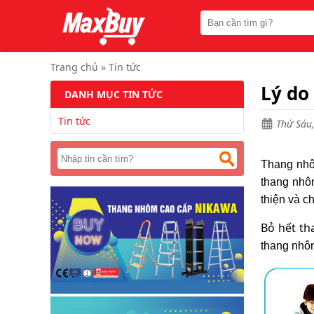
Trang
chủ
Thang
nhôm
Trang chủ
»
Tin tức
chữ
A
Lý do
DANH MỤC TIN TỨC
Thang
Tin tức
nhôm
Thứ Sáu,
rút
Thang
Thang nhô
nhôm
cách
thang nhô
điện
thiện và c
Thang
Bỏ hết th
nhôm
ghế
thang nhôm
Thang
nhôm
gấp
(
rút