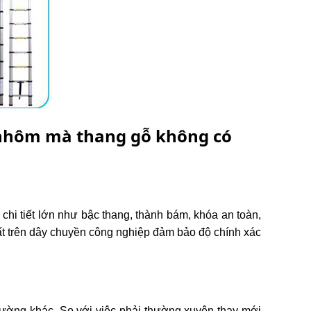
 nhôm mà thang gỗ không có
c chi tiết lớn như bậc thang, thành bám, khóa an toàn,
ất trên dây chuyền công nghiệp đảm bảo độ chính xác
hường khác. So với việc phải thường xuyên thay mới