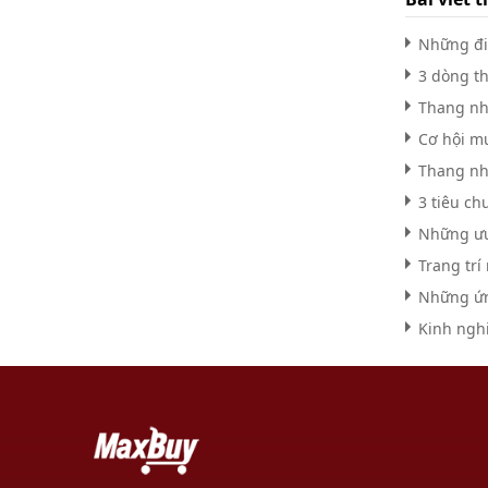
Những đi
3 dòng t
Thang nhô
Cơ hội m
Thang nh
3 tiêu c
Những ưu
Trang trí
Những ứn
Kinh ngh