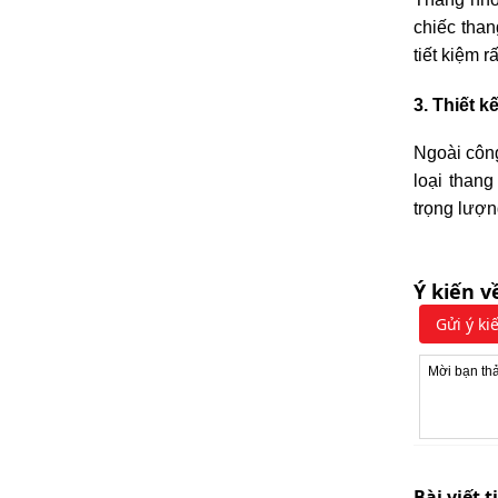
chiếc than
tiết kiệm 
3. Thiết 
Ngoài công
loại thang
trọng lượn
Ý kiến v
Gửi ý ki
Bài viết t