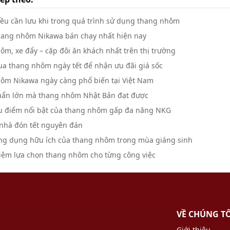
ều cần lưu khi trong quá trình sử dụng thang nhôm
hang nhôm Nikawa bán chạy nhất hiện nay
m, xe đẩy – cặp đôi ăn khách nhất trên thị trường
ua thang nhôm ngày tết để nhận ưu đãi giá sốc
ôm Nikawa ngày càng phổ biến tại Việt Nam
huẩn lớn mà thang nhôm Nhật Bản đạt được
 điểm nổi bật của thang nhôm gấp đa năng NKG
 nhà đón tết nguyên đán
g dụng hữu ích của thang nhôm trong mùa giáng sinh
iệm lựa chọn thang nhôm cho từng công việc
VỀ CHÚNG T
Giới thiệu