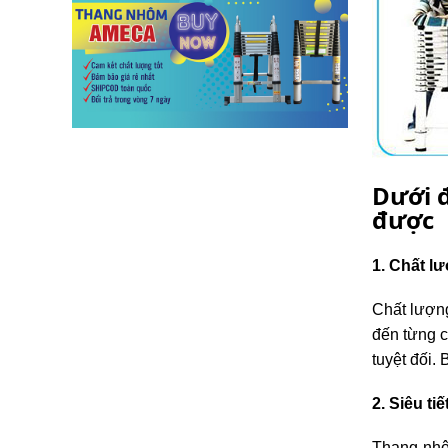
lồng
)
Thang
nhôm
gấp
4
khúc
Thang
nhôm
Dưới 
bàn
được
Thang
nhôm
1. Chất lư
trượt
Thương
Chất lượng
hiệu
đến từng c
Tin
tuyệt đối. 
tức
2. Siêu ti
Liên
hệ
Thang nhô