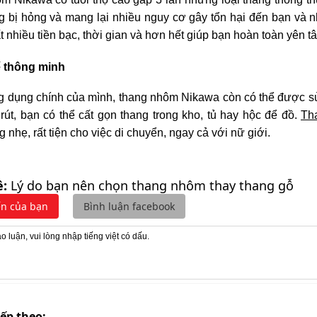
g bị hỏng và mang lại nhiều nguy cơ gây tổn hại đến bạn và 
rất nhiều tiền bạc, thời gian và hơn hết giúp bạn hoàn toàn yên 
kế thông minh
 dụng chính của mình, thang nhôm Nikawa còn có thể được sử d
 rút, bạn có thể cất gọn thang trong kho, tủ hay hộc để đồ.
Th
g nhẹ, rất tiện cho việc di chuyển, ngay cả với nữ giới.
ề:
Lý do bạn nên chọn thang nhôm thay thang gỗ
ến của bạn
Bình luận facebook
iếp theo: