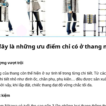
đây là những ưu điểm chỉ có ở thang
ợng vượt trội
 của thang còn thể hiện ở sự tinh tế trong từng chi tiết. Từ cá
hi tiết nhỏ như đinh ốc, chân phụ, phụ kiện… đều được sản xu
Bởi vậy, khi lắp đặt, chiếc thang đạt độ vững chắc tối đa.
ết kiệm
m Nikawa có tuổi thọ cao gấp 3 lần những loại thang thông t