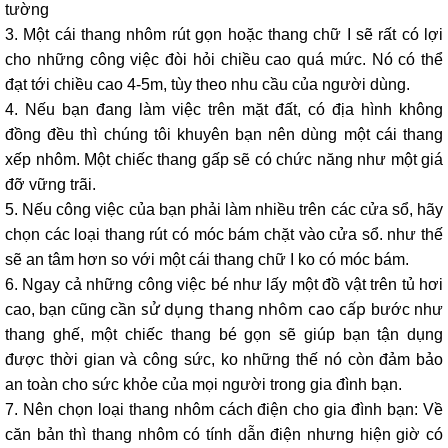
tường
3. Một cái thang nhôm rút gọn hoặc thang chữ I sẽ rất có lợi
cho những công việc đòi hỏi chiều cao quá mức. Nó có thể
đạt tới chiều cao 4-5m, tùy theo nhu cầu của người dùng.
4. Nếu bạn đang làm việc trên mặt đất, có địa hình không
đồng đều thì chúng tôi khuyên bạn nên dùng một cái thang
xếp nhôm. Một chiếc thang gấp sẽ có chức năng như một giá
đỡ vững trãi.
5. Nếu công việc của bạn phải làm nhiều trên các cửa sổ, hãy
chọn các loại thang rút có móc bám chặt vào cửa sổ. như thế
sẽ an tâm hơn so với một cái thang chữ I ko có móc bám.
6. Ngay cả những công việc bé như lấy một đồ vật trên tủ hơi
sử dụng thang nhôm cao cấp
cao, bạn cũng cần
bước như
thang ghế, một chiếc thang bé gọn sẽ giúp bạn tận dụng
được thời gian và công sức, ko những thế nó còn đảm bảo
an toàn cho sức khỏe của mọi người trong gia đình bạn.
7. Nên chọn loại thang nhôm cách điện cho gia đình bạn: Về
căn bản thì thang nhôm có tính dẫn điện nhưng hiện giờ có