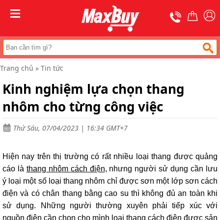
Trang
chủ
MENU
Thang
nhôm
chữ
A
Trang chủ
»
Tin tức
Thang
Kinh nghiệm lựa chọn thang
nhôm
rút
nhôm cho từng công việc
Thang
nhôm
cách
Thứ Sáu, 07/04/2023 | 16:34 GMT+7
điện
Thang
Hiện nay trên thị trường có rất nhiều loại thang được quảng
nhôm
ghế
cáo là
thang nhôm cách điện
, nhưng người sử dụng cần lưu
ý loại một số loại thang nhôm chỉ được sơn một lớp sơn cách
Thang
điện và có chân thang bằng cao su thì không đủ an toàn khi
nhôm
gấp
sử dụng. Những người thường xuyên phải tiếp xúc với
(
nguồn điện cần chọn cho mình loại thang cách điện được sản
rút