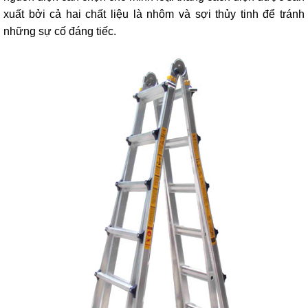
lồng
xuất bởi cả hai chất liệu là nhôm và sợi thủy tinh để tránh
)
những sự cố đáng tiếc.
Thang
nhôm
gấp
4
khúc
Thang
nhôm
bàn
Thang
nhôm
trượt
Thương
hiệu
Tin
tức
Liên
hệ