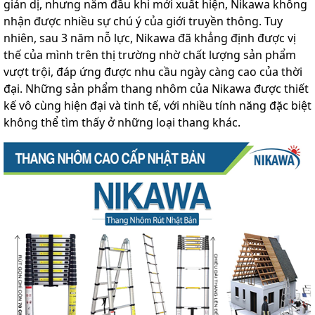
giản dị, nhưng năm đầu khi mới xuất hiện, Nikawa không
lồng
nhận được nhiều sự chú ý của giới truyền thông. Tuy
)
nhiên, sau 3 năm nỗ lực, Nikawa đã khẳng định được vị
Thang
thế của mình trên thị trường nhờ chất lượng sản phẩm
nhôm
gấp
vượt trội, đáp ứng được nhu cầu ngày càng cao của thời
4
đại. Những sản phẩm thang nhôm của Nikawa được thiết
khúc
kế vô cùng hiện đại và tinh tế, với nhiều tính năng đặc biệt
Thang
không thể tìm thấy ở những loại thang khác.
nhôm
bàn
Thang
nhôm
trượt
Thương
hiệu
Tin
tức
Liên
hệ