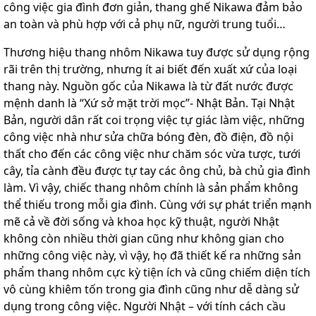
công việc gia đình đơn giản, thang ghế Nikawa đảm bảo
an toàn và phù hợp với cả phụ nữ, người trung tuổi…
Thương hiệu thang nhôm Nikawa tuy được sử dụng rộng
rãi trên thị trường, nhưng ít ai biết đến xuất xứ của loại
thang này. Nguồn gốc của Nikawa là từ đất nước được
mệnh danh là “Xứ sở mặt trời mọc”- Nhật Bản. Tại Nhật
Bản, người dân rất coi trọng việc tự giác làm việc, những
công việc nhà như sửa chữa bóng đèn, đồ điện, đồ nội
thất cho đến các công việc như chăm sóc vừa tược, tưới
cây, tỉa cành đều được tự tay các ông chủ, bà chủ gia đình
làm. Vì vậy, chiếc thang nhôm chính là sản phẩm không
thể thiếu trong mỗi gia đình. Cùng với sự phát triển mạnh
mẽ cả về đời sống và khoa học kỹ thuật, người Nhật
không còn nhiều thời gian cũng như không gian cho
những công việc này, vì vậy, họ đã thiết kế ra những sản
phẩm thang nhôm cực kỳ tiện ích và cũng chiếm diện tích
vô cùng khiêm tốn trong gia đình cũng như dễ dàng sử
dụng trong công việc. Người Nhật – với tính cách cầu