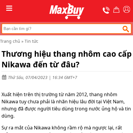
Trang
chủ
MENU
Thang
nhôm
chữ
A
Trang chủ
»
Tin tức
Thang
Thương hiệu thang nhôm cao cấp
nhôm
rút
Nikawa đến từ đâu?
Thang
nhôm
cách
Thứ Sáu, 07/04/2023 | 16:34 GMT+7
điện
Thang
Xuất hiện trên thị trường từ năm 2012, thang nhôm
nhôm
Nikawa tuy chưa phải là nhãn hiệu lâu đời tại Việt Nam,
ghế
nhưng đã được người tiêu dùng trong nước ủng hộ và tin
Thang
dùng.
nhôm
gấp
Sự ra mắt của Nikawa không rầm rộ mà ngược lại, rất
(
rút