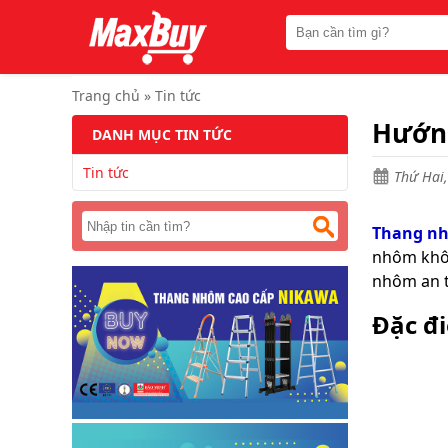
Trang
chủ
Thang
nhôm
Trang chủ
»
Tin tức
chữ
A
Hướng
DANH MỤC TIN TỨC
Thang
Tin tức
nhôm
Thứ Hai,
rút
Thang
Thang n
nhôm
nhôm khôn
cách
điện
nhôm an t
Thang
Đặc đ
nhôm
ghế
Thang
nhôm
gấp
(
rút