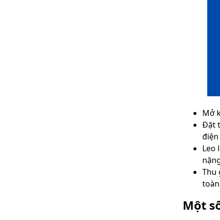
Mở k
Đặt 
điện
Leo 
nặng
Thu 
toàn
Một s