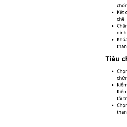
chốn
Kết 
chẽ,
Chân
dính
Khóa
than
Tiêu 
Chọn
chứn
Kiểm
Kiểm
tải 
Chọn
tha