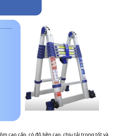
m cao cấp, có độ bền cao, chịu tải trọng tốt và