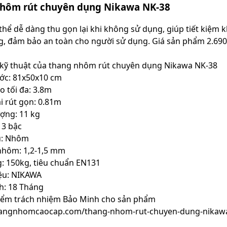
hôm rút chuyên dụng Nikawa NK-38
hể dễ dàng thu gọn lại khi không sử dụng, giúp tiết kiệm kh
g, đảm bảo an toàn cho người sử dụng. Giá sản phẩm 2.69
kỹ thuật của thang nhôm rút chuyên dụng Nikawa NK-38
ước: 81x50x10 cm
o tối đa: 3.8m
i rút gọn: 0.81m
ượng: 11 kg
13 bậc
ệu: Nhôm
nhôm: 1,2-1,5 mm
ng: 150kg, tiêu chuẩn EN131
ệu: NIKAWA
h: 18 Tháng
iểm trách nhiệm Bảo Minh cho sản phẩm
thangnhomcaocap.com/thang-nhom-rut-chuyen-dung-nikaw