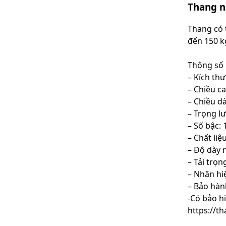
Thang n
Thang có t
đến 150 k
Thông số 
– Kích th
– Chiều ca
– Chiều dà
– Trọng l
– Số bậc: 
– Chất li
– Độ dày 
– Tải trọ
– Nhãn hi
– Bảo hàn
-Có bảo h
https://