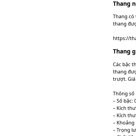
Thang n
Thang có 
thang đượ
https://
Thang g
Các bậc t
thang đượ
trượt. Gi
Thông số 
– Số bậc: 
– Kích th
– Kích thư
– Khoảng 
– Trọng l