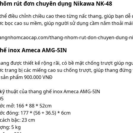
hôm rút đơn chuyên dụng Nikawa NK-48
thể điều chỉnh chiều cao theo từng nấc thang, giúp bạn dễ 
c bọc cao su mềm, giúp người sử dụng cầm nắm thoải mái 
thangnhomcaocap.com/thang-nhom-rut-don-chuyen-dung-n
hế inox Ameca AMG-5IN
hang được thiết kế rộng rãi, có bề mặt chống trượt giúp ng
c trang bị các miếng cao su chống trượt, giúp thang đứng
á sản phẩm 900.000 VNĐ
kỹ thuật của thang ghế inox Ameca AMG-5IN
05
ước mở: 166 * 88 * 52cm
ớc đóng: 177 * (56 + 36.5) * 6cm
cách bậc: 23 cm
ượng: 5 kg