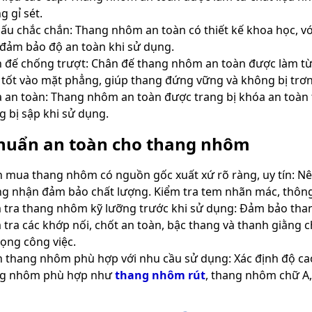
g gỉ sét.
cấu chắc chắn: Thang nhôm an toàn có thiết kế khoa học, vớ
 đảm bảo độ an toàn khi sử dụng.
 đế chống trượt: Chân đế thang nhôm an toàn được làm từ
 tốt vào mặt phẳng, giúp thang đứng vững và không bị trơn
 an toàn: Thang nhôm an toàn được trang bị khóa an toàn 
g bị sập khi sử dụng.
chuẩn an toàn cho thang nhôm
 mua thang nhôm có nguồn gốc xuất xứ rõ ràng, uy tín: Nê
g nhận đảm bảo chất lượng. Kiểm tra tem nhãn mác, thông
 tra thang nhôm kỹ lưỡng trước khi sử dụng: Đảm bảo than
 tra các khớp nối, chốt an toàn, bậc thang và thanh giằng
trọng công việc.
 thang nhôm phù hợp với nhu cầu sử dụng: Xác định độ cao v
ng nhôm phù hợp như
thang nhôm rút
, thang nhôm chữ A