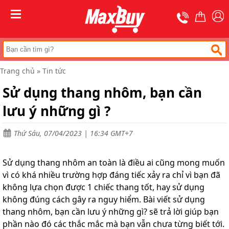
Trang
chủ
MENU
Thang
nhôm
chữ
A
Trang chủ
»
Tin tức
Thang
Sử dụng thang nhôm, bạn cần
nhôm
rút
lưu ý những gì ?
Thang
nhôm
cách
Thứ Sáu, 07/04/2023 | 16:34 GMT+7
điện
Thang
Sử dụng thang nhôm an toàn là điều ai cũng mong muốn
nhôm
vì có khá nhiều trường hợp đáng tiếc xảy ra chỉ vì bạn đã
ghế
không lựa chọn được 1 chiếc thang tốt, hay sử dụng
Thang
không đúng cách gây ra nguy hiểm. Bài viết sử dụng
nhôm
thang nhôm, bạn cần lưu ý những gì? sẽ trả lời giúp bạn
gấp
(
phần nào đó các thắc mắc mà bạn vẫn chưa từng biết tới.
rút