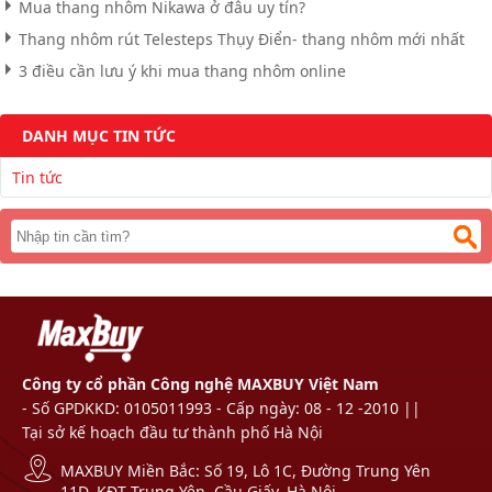
Mua thang nhôm Nikawa ở đâu uy tín?
Thang nhôm rút Telesteps Thụy Điển- thang nhôm mới nhất
3 điều cần lưu ý khi mua thang nhôm online
DANH MỤC TIN TỨC
Tin tức
Công ty cổ phần Công nghệ MAXBUY Việt Nam
- Số GPDKKD: 0105011993 - Cấp ngày: 08 - 12 -2010 ||
Tại sở kế hoạch đầu tư thành phố Hà Nội
MAXBUY Miền Bắc: Số 19, Lô 1C, Đường Trung Yên
11D, KĐT Trung Yên, Cầu Giấy, Hà Nội.