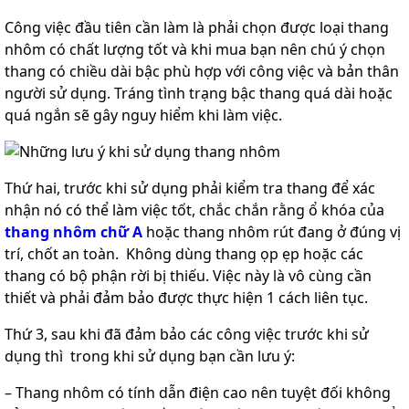
lồng
Công việc đầu tiên cần làm là phải chọn được loại thang
)
nhôm có chất lượng tốt và khi mua bạn nên chú ý chọn
Thang
thang có chiều dài bậc phù hợp với công việc và bản thân
nhôm
gấp
người sử dụng. Tráng tình trạng bậc thang quá dài hoặc
4
quá ngắn sẽ gây nguy hiểm khi làm việc.
khúc
Thang
nhôm
bàn
Thứ hai, trước khi sử dụng phải kiểm tra thang để xác
nhận nó có thể làm việc tốt, chắc chắn rằng ổ khóa của
Thang
nhôm
thang nhôm chữ A
hoặc thang nhôm rút đang ở đúng vị
trượt
trí, chốt an toàn. Không dùng thang ọp ẹp hoặc các
thang có bộ phận rời bị thiếu. Việc này là vô cùng cần
Thương
hiệu
thiết và phải đảm bảo được thực hiện 1 cách liên tục.
Tin
Thứ 3, sau khi đã đảm bảo các công việc trước khi sử
tức
dụng thì trong khi sử dụng bạn cần lưu ý:
Liên
hệ
– Thang nhôm có tính dẫn điện cao nên tuyệt đối không