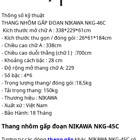
Thông số kỹ thuật
THANG NHÔM GẤP ĐOẠN NIKAWA NKG-46C
Kích thước mở chữ A : 338*229*61cm
- Kích thước thu gọn / đóng gói : 26*61*184cm
- Chiều cao chữ A : 338cm
- Chiều cao duỗi thẳng (chữ I ) :700cm
- Khoảng cách bậc : 28 cm
- Độ rộng mở thang chữ A: 229
- Số bậc : 4*6
- Trọng lượng thang/ đóng gói :18,5kg
- Tải trọng thang: 150kg
- Thương hiệu : NIKAWA
- Xuất xứ : Việt Nam
- Bảo Hành: 18 Tháng
Thang nhôm gấp đoạn NIKAWA NKG-45C
Tương tự các dòng
thang gấp
khác, NIKAWA NKG-45C có