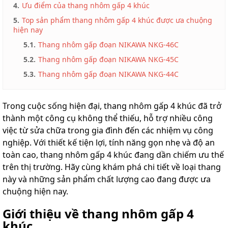
4.
Ưu điểm của thang nhôm gấp 4 khúc
lồng
)
5.
Top sản phẩm thang nhôm gấp 4 khúc được ưa chuộng
hiện nay
Thang
nhôm
5.1.
Thang nhôm gấp đoạn NIKAWA NKG-46C
gấp
4
5.2.
Thang nhôm gấp đoạn NIKAWA NKG-45C
khúc
5.3.
Thang nhôm gấp đoạn NIKAWA NKG-44C
Thang
nhôm
bàn
Trong cuộc sống hiện đại, thang nhôm gấp 4 khúc đã trở
thành một công cụ không thể thiếu, hỗ trợ nhiều công
Thang
nhôm
việc từ sửa chữa trong gia đình đến các nhiệm vụ công
trượt
nghiệp. Với thiết kế tiện lợi, tính năng gọn nhẹ và độ an
toàn cao, thang nhôm gấp 4 khúc đang dần chiếm ưu thế
Thương
hiệu
trên thị trường. Hãy cùng khám phá chi tiết về loại thang
này và những sản phẩm chất lượng cao đang được ưa
Tin
tức
chuộng hiện nay.
Liên
Giới thiệu về thang nhôm gấp 4
hệ
khúc