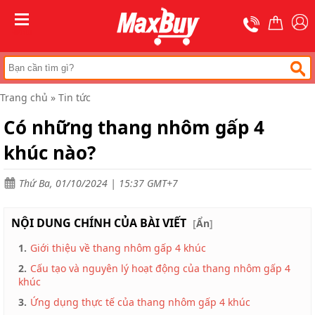
Trang
chủ
MENU
Thang
nhôm
chữ
A
Trang chủ
»
Tin tức
Thang
Có những thang nhôm gấp 4
nhôm
rút
khúc nào?
Thang
nhôm
cách
Thứ Ba, 01/10/2024 | 15:37 GMT+7
điện
Thang
NỘI DUNG CHÍNH CỦA BÀI VIẾT
[
Ẩn
]
nhôm
ghế
1.
Giới thiệu về thang nhôm gấp 4 khúc
Thang
2.
Cấu tạo và nguyên lý hoạt động của thang nhôm gấp 4
nhôm
khúc
gấp
(
3.
Ứng dụng thực tế của thang nhôm gấp 4 khúc
rút