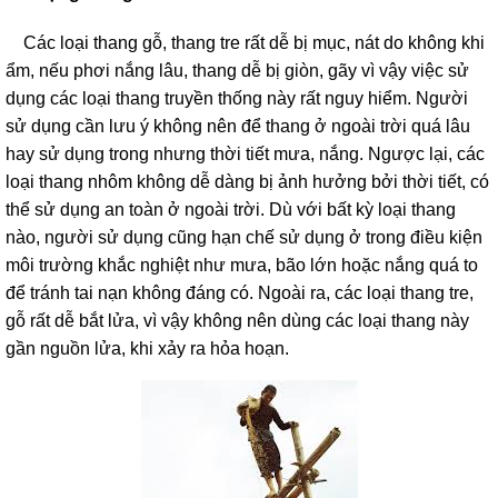
lồng
)
Các loại thang gỗ, thang tre rất dễ bị mục, nát do không khi
ẩm, nếu phơi nắng lâu, thang dễ bị giòn, gãy vì vậy việc sử
Thang
nhôm
dụng các loại thang truyền thống này rất nguy hiểm. Người
gấp
4
sử dụng cần lưu ý không nên để thang ở ngoài trời quá lâu
khúc
hay sử dụng trong nhưng thời tiết mưa, nắng. Ngược lại, các
loại thang nhôm không dễ dàng bị ảnh hưởng bởi thời tiết, có
Thang
nhôm
thể sử dụng an toàn ở ngoài trời. Dù với bất kỳ loại thang
bàn
nào, người sử dụng cũng hạn chế sử dụng ở trong điều kiện
Thang
môi trường khắc nghiệt như mưa, bão lớn hoặc nắng quá to
nhôm
để tránh tai nạn không đáng có. Ngoài ra, các loại thang tre,
trượt
gỗ rất dễ bắt lửa, vì vậy không nên dùng các loại thang này
Thương
gần nguồn lửa, khi xảy ra hỏa hoạn.
hiệu
Tin
tức
Liên
hệ