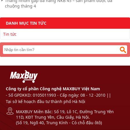
Thang nhôm gấp đa năng NKB 45 – sản phẩm được ưa
chuộng tháng 4
DANH MỤC TIN TỨC
Tin tức
Công ty cổ phần Công nghệ MAXBUY Việt Nam
- Số GPDKKD: 0105011993 - Cấp ngày: 08 - 12 -2010 ||
Tại sở kế hoạch đầu tư thành phố Hà Nội
MAXBUY Miền Bắc: Số 19, Lô 1C, Đường Trung Yên
11D, KĐT Trung Yên, Cầu Giấy, Hà Nội.
(Số 19, Ngõ 40, Trung Kính - Có chỗ đậu ôtô)