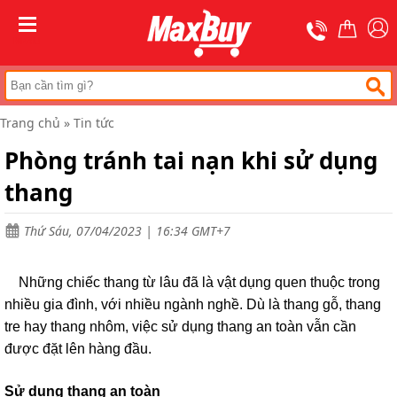
Trang
chủ
MENU
Thang
nhôm
chữ
A
Trang chủ
»
Tin tức
Thang
Phòng tránh tai nạn khi sử dụng
nhôm
rút
thang
Thang
nhôm
cách
Thứ Sáu, 07/04/2023 | 16:34 GMT+7
điện
Thang
Những chiếc thang từ lâu đã là vật dụng quen thuộc trong
nhôm
ghế
nhiều gia đình, với nhiều ngành nghề. Dù là thang gỗ, thang
tre hay thang nhôm, việc sử dụng thang an toàn vẫn cần
Thang
được đặt lên hàng đầu.
nhôm
gấp
(
Sử dụng thang an toàn
rút