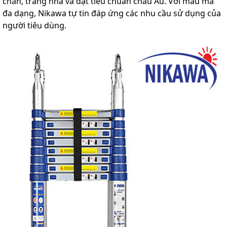
chắn, trang nhã và đạt tiêu chuẩn châu Âu. Với mẫu mã
lồng
đa dạng, Nikawa tự tin đáp ứng các nhu cầu sử dụng của
)
người tiêu dùng.
Thang
nhôm
gấp
4
khúc
Thang
nhôm
bàn
Thang
nhôm
trượt
Thương
hiệu
Tin
tức
Liên
hệ