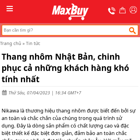
Trang
chủ
MENU
Thang
nhôm
chữ
A
Trang chủ
»
Tin tức
Thang
Thang nhôm Nhật Bản, chinh
nhôm
rút
phục cả những khách hàng khó
Thang
nhôm
tính nhất
cách
điện
Thứ Sáu, 07/04/2023 | 16:34 GMT+7
Thang
nhôm
ghế
Nikawa là thương hiệu thang nhôm được biết đến bởi sự
an toàn và chắc chắn của chúng trong quá trình sử
Thang
nhôm
dụng. Đây là dòng sản phẩm có chất lượng cao và đặc
gấp
biệt thiết kế đặc biệt đơn giản, đảm bảo an toàn chắc
(
rút