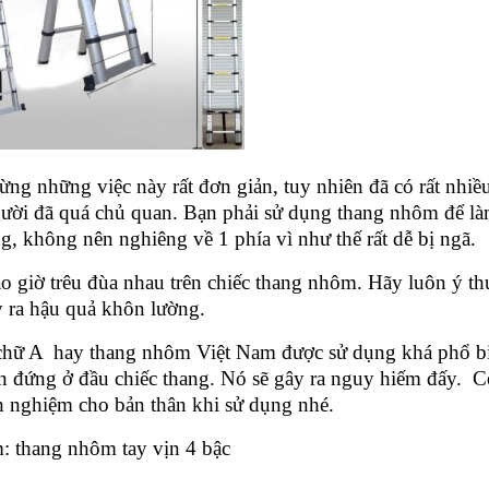
ng những việc này rất đơn giản, tuy nhiên đã có rất nhi
ười đã quá chủ quan.
Bạn phải sử dụng thang nhôm để làm
ng, không nên nghiêng về 1 phía vì như thế rất dễ bị ngã.
giờ trêu đùa nhau trên chiếc thang nhôm. Hãy luôn ý thức 
y ra hậu quả khôn lường.
 A hay thang nhôm Việt Nam được sử dụng khá phổ biến,
 đứng ở đầu chiếc thang. Nó sẽ gây ra nguy hiếm đấy.
Cò
nh nghiệm cho bản thân khi sử dụng nhé.
 thang nhôm tay vịn 4 bậc