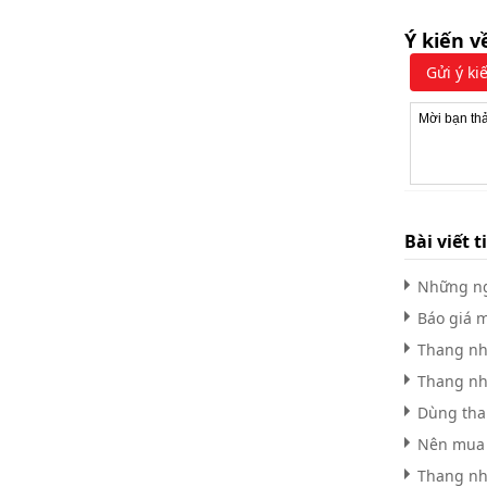
Ý kiến v
Gửi ý ki
Bài viết t
Những ng
Báo giá 
Thang nh
Thang nhô
Dùng tha
Nên mua t
Thang nh