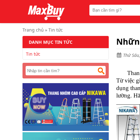
Trang
chủ
Thang
nhôm
Trang chủ
»
Tin tức
chữ
A
Những
DANH MỤC TIN TỨC
Thang
Tin tức
nhôm
Thứ Sáu,
rút
Thang
Thang nh
nhôm
Từ việc g
cách
điện
dụng tha
lường. Hã
Thang
nhôm
ghế
Thang
nhôm
gấp
(
rút