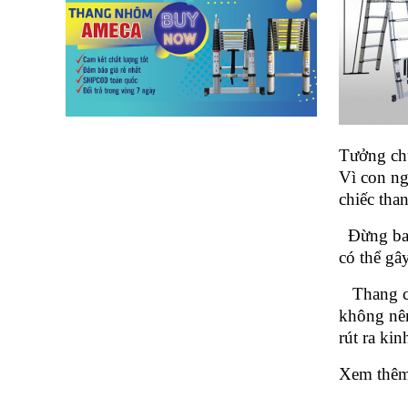
lồng
)
Thang
nhôm
gấp
4
khúc
Thang
Tưởng chừ
nhôm
Vì con ng
bàn
chiếc tha
Thang
nhôm
Đừng bao 
trượt
có thể gâ
Thương
hiệu
Thang chữ
không nên
Tin
rút ra ki
tức
Xem thêm:
Liên
hệ