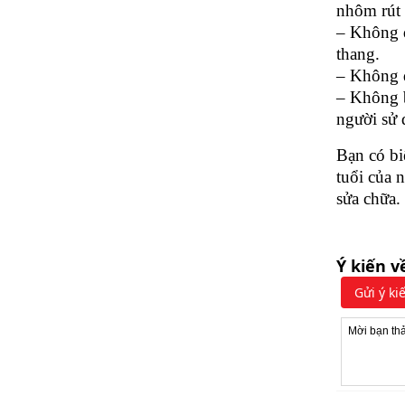
nhôm rút
– Không đ
thang.
– Không đ
– Không b
người sử 
Bạn có bi
tuổi của 
sửa chữa.
Ý kiến v
Gửi ý ki