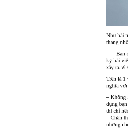
Như bài t
thang nh
Bạn có b
kỹ bài viế
xảy ra. Vì
Trên là 1
nghĩa với
– Không s
dụng bạn 
thì chỉ n
– Chân th
những chỗ