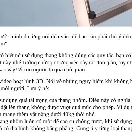
rước mình đã từng nói đến vấn đề bạn cần phải chú ý đến 
ôm“.
iết nếu sử dụng thang không đúng các quy tắc, bạn có
t này nhé.
Tưởng chừng những việc này rất đơn giản, tuy n
 sao vậy? Vì con người đã quá chủ quan.
 video hoạt hình 3D. Nói về những nguy hiểm khi không b
 mỗi người. Lưu ý nè:
ử dụng quá tải trọng của thang nhôm. Điều này có nghĩa l
đặt lên thang không được vượt quá mức cho phép. Ví dụ 
ên mang thêm vật nặng dưới 40kg thôi nhé.
ang nhôm luôn có một đế cao su chống trượt, khi sử dụng
 có địa hình không bằng phẳng. Cũng tùy từng loại thang