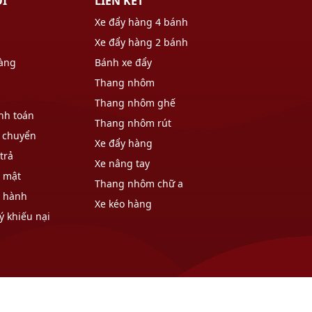
ÔI
LIÊN KẾT
Xe đẩy hàng 4 bánh
Xe đẩy hàng 2 bánh
hàng
Bánh xe đẩy
Thang nhôm
Thang nhôm ghế
nh toán
Thang nhôm rút
 chuyển
Xe đẩy hàng
trả
Xe nâng tay
o mật
Thang nhôm chữ a
o hành
Xe kéo hàng
ý khiếu nại