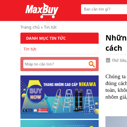
Trang
chủ
Thang
nhôm
Trang chủ
»
Tin tức
chữ
A
Những
DANH MỤC TIN TỨC
Thang
cách
Tin tức
nhôm
rút
Thứ Sáu,
Thang
nhôm
cách
Chúng ta 
điện
đúng cách
Thang
toàn, khô
nhôm
nhôm giả,
ghế
Thang
nhôm
gấp
(
rút