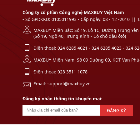
Công ty cổ phần Công nghệ MAXBUY Việt Nam
- Số GPDKKD: 0105011993 - Cấp ngày: 08 - 12 -2010 || 
MAXBUY Miền Bắc: Số 19, Lô 1C, Đường Trung Yên 1
(Số 19, Ngõ 40, Trung Kính - Có chỗ đậu ôtô)
Điện thoại:
024 6285 4021
-
024 6285 4023
-
024 62
MAXBUY Miền Nam: Số 09 Đường 09, KĐT Vạn Phúc,
Điện thoại:
028 3511 1078
Email: support@maxbuy.vn
Đăng ký nhận thông tin khuyến mại:
ĐĂNG KÝ
© 2021 - 2026. Bản quyền
thiết kế web
thuộc về: thang