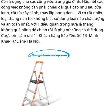
để sử dụng cho các công việc trong gia đình. Hầu hết các
lồng
công việc không cần phải chiều dài quá cao như lau cửa
)
kính, cắt tỉa cây cảnh, thay lắp bóng đèn, …Vì có rất nhiều
Thang
loại thang nên tôi không biết sử dụng loại nào chất lượng
nhôm
gấp
và an toàn nhất. Với 1 điều quan trọng nữa là thang
4
không quá nặng để chính tôi là phụ nữ cũng có thể dùng
khúc
được, xin cảm ơn! ” – Khách hàng Bảo Yến: Số 13- Minh
Thang
Khai- Từ Liêm- Hà Nội.
nhôm
bàn
Thang
nhôm
trượt
Thương
hiệu
Tin
tức
Liên
hệ