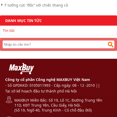
Ý tưởng cực “độc” với chiếc thang cũ
DANH MỤC TIN TỨC
Tin tức
Công ty cổ phần Công nghệ MAXBUY Việt Nam
- Số GPDKKD: 0105011993 - Cấp ngày: 08 - 12 -2010 ||
Tại sở kế hoạch đầu tư thành phố Hà Nội
MAXBUY Miền Bắc: Số 19, Lô 1C, Đường Trung Yên
11D, KĐT Trung Yên, Cầu Giấy, Hà Nội.
(Số 19, Ngõ 40, Trung Kính - Có chỗ đậu ôtô)