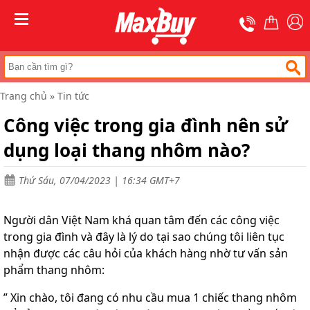
Trang
chủ
MENU
Thang
nhôm
chữ
A
Trang chủ
»
Tin tức
Thang
Công việc trong gia đình nên sử
nhôm
rút
dụng loại thang nhôm nào?
Thang
nhôm
cách
Thứ Sáu, 07/04/2023 | 16:34 GMT+7
điện
Thang
Người dân Việt Nam khá quan tâm đến các công việc
nhôm
trong gia đình và đây là lý do tại sao chúng tôi liên tục
ghế
nhận được các câu hỏi của khách hàng nhờ tư vấn sản
Thang
phẩm thang nhôm:
nhôm
gấp
” Xin chào, tôi đang có nhu cầu mua 1 chiếc thang nhôm
(
rút