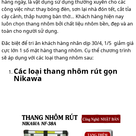
hàng ngày, là vật dụng sử dụng thường xuyên cho các
lồng
công việc như: thay bóng đèn, sơn lại nhà đón tết, cắt tỉa
)
cây cảnh, thắp hương bàn thờ… Khách hàng hiện nay
Thang
luôn chọn thang nhôm bởi chất liệu nhôm bền, đẹp và an
nhôm
gấp
toàn cho người sử dụng.
4
khúc
Đăc biệt để tri ân khách hàng nhân dịp 30/4, 1/5 giảm giá
cực lớn 1 số mặt hàng thang nhôm. Cụ thể chương trình
Thang
nhôm
sẽ áp dụng với các loại thang nhôm sau:
bàn
Các loại thang nhôm rút gọn
Thang
Nikawa
nhôm
trượt
Thương
hiệu
Tin
tức
Liên
hệ