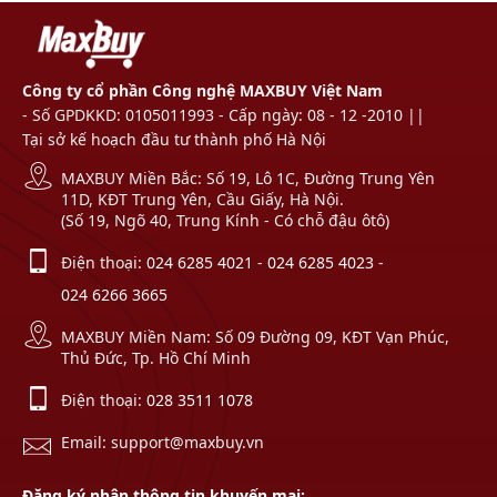
Công ty cổ phần Công nghệ MAXBUY Việt Nam
- Số GPDKKD: 0105011993 - Cấp ngày: 08 - 12 -2010 ||
Tại sở kế hoạch đầu tư thành phố Hà Nội
MAXBUY Miền Bắc: Số 19, Lô 1C, Đường Trung Yên
11D, KĐT Trung Yên, Cầu Giấy, Hà Nội.
(Số 19, Ngõ 40, Trung Kính - Có chỗ đậu ôtô)
Điện thoại:
024 6285 4021
-
024 6285 4023
-
024 6266 3665
MAXBUY Miền Nam: Số 09 Đường 09, KĐT Vạn Phúc,
Thủ Đức, Tp. Hồ Chí Minh
Điện thoại:
028 3511 1078
Email: support@maxbuy.vn
Đăng ký nhận thông tin khuyến mại: