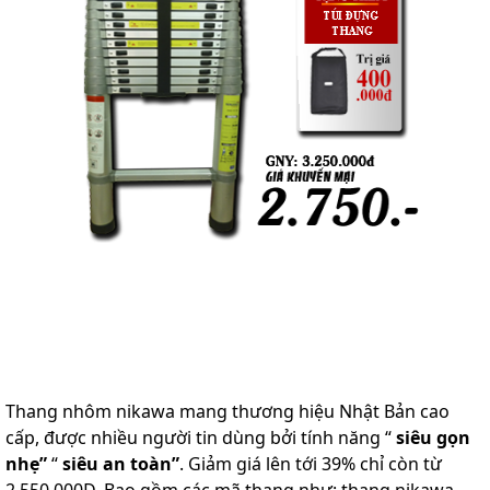
Thang nhôm nikawa mang thương hiệu Nhật Bản cao
cấp, được nhiều người tin dùng bởi tính năng “
siêu gọn
nhẹ”
“
siêu an toàn”
. Giảm giá lên tới 39% chỉ còn từ
2.550.000Đ. Bao gồm các mã thang như: thang nikawa