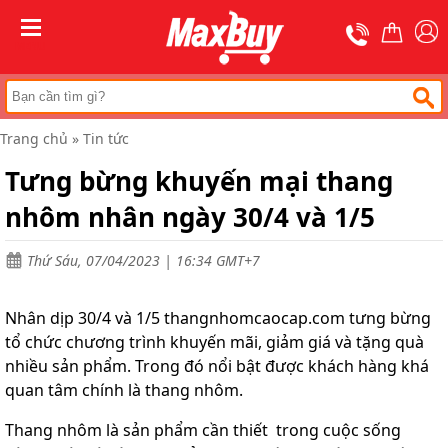
Trang
chủ
MENU
Thang
nhôm
chữ
A
Trang chủ
»
Tin tức
Thang
Tưng bừng khuyến mại thang
nhôm
rút
nhôm nhân ngày 30/4 và 1/5
Thang
nhôm
cách
Thứ Sáu, 07/04/2023 | 16:34 GMT+7
điện
Thang
Nhân dịp 30/4 và 1/5 thangnhomcaocap.com tưng bừng
nhôm
tổ chức chương trình khuyến mãi, giảm giá và tặng quà
ghế
nhiều sản phẩm. Trong đó nổi bật được khách hàng khá
Thang
quan tâm chính là thang nhôm.
nhôm
gấp
Thang nhôm là sản phẩm cần thiết trong cuộc sống
(
rút