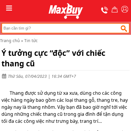
Trang
chủ
MENU
Thang
nhôm
chữ
A
Trang chủ
»
Tin tức
Thang
Ý tưởng cực “độc” với chiếc
nhôm
rút
thang cũ
Thang
nhôm
cách
Thứ Sáu, 07/04/2023 | 16:34 GMT+7
điện
Thang
Thang được sử dụng từ xa xưa, dùng cho các công
nhôm
việc hàng ngày bao gồm các loại thang gỗ, thang tre, hay
ghế
ngày nay là thang nhôm. Vậy bạn đã bao giờ nghĩ tới việc
Thang
dùng những chiếc thang cũ trong gia đình để tận dụng
nhôm
tối đa các công việc như trưng bày, trang trí…
gấp
(
rút