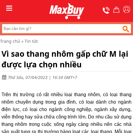
Trang
chủ
MENU
Thang
nhôm
chữ
A
Trang chủ
»
Tin tức
Thang
Vì sao thang nhôm gấp chữ M lại
nhôm
rút
được lựa chọn nhiều
Thang
nhôm
cách
Thứ Sáu, 07/04/2023 | 16:34 GMT+7
điện
Thang
Trên thị trường có rất nhiều loại thang nhôm, có loại thang
nhôm
ghế
nhôm chuyên dụng trong gia đình, có loại dành cho ngành
điện lực, có loại cho ngành công nghiệp, ngành xây dựng,
Thang
viễn thông hay sửa chữa công trình lớn. Do nhu cầu sử dụng
nhôm
gấp
thang nhôm trong cuộc sống ngày càng nhiều nên các nhà
(
sản xuất tung ra thị trường hàng loạt các loại thang. Mỗi loại
rút