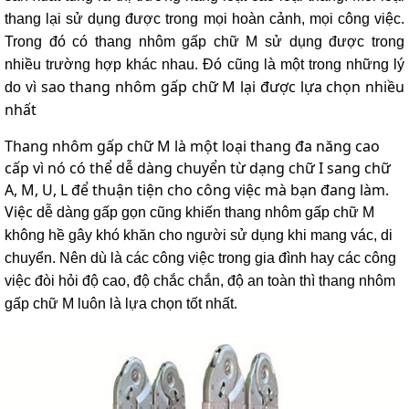
lồng
thang lại sử dụng được trong mọi hoàn cảnh, mọi công việc.
)
Trong đó có thang nhôm gấp chữ M sử dụng được trong
Thang
nhiều trường hợp khác nhau. Đó cũng là một trong những lý
nhôm
ì sao thang nhôm gấp chữ M lại được lựa chọn nhiều
do v
gấp
4
nhất
khúc
Thang nhôm gấp chữ M là một loại thang đa năng cao
Thang
cấp vì nó có thể dễ dàng chuyển từ dạng chữ I sang chữ
nhôm
bàn
A, M, U, L để thuận tiện cho công việc mà bạn đang làm.
Việc
dễ dàng gấp gọn cũng khiến thang nhôm gấp chữ M
Thang
nhôm
không hề gây khó khăn cho người sử dụng khi mang vác, di
trượt
chuyển. Nên dù là các công việc trong gia đình hay các công
Thương
việc đòi hỏi độ cao, độ chắc chắn, độ an toàn thì thang nhôm
hiệu
gấp chữ M luôn là lựa chọn tốt nhất.
Tin
tức
Liên
hệ