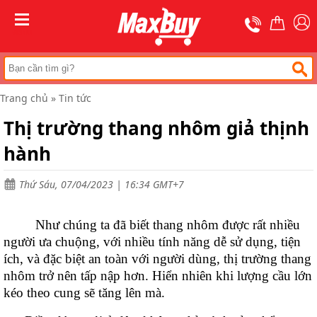
Trang
chủ
MENU
Thang
nhôm
chữ
A
Trang chủ
»
Tin tức
Thang
Thị trường thang nhôm giả thịnh
nhôm
rút
hành
Thang
nhôm
cách
Thứ Sáu, 07/04/2023 | 16:34 GMT+7
điện
Thang
Như chúng ta đã biết thang nhôm được rất nhiều
nhôm
người ưa chuộng, với nhiều tính năng dễ sử dụng, tiện
ghế
ích, và đặc biệt an toàn với người dùng, thị trường thang
Thang
nhôm trở nên tấp nập hơn. Hiển nhiên khi lượng cầu lớn
nhôm
kéo theo cung sẽ tăng lên mà.
gấp
(
rút