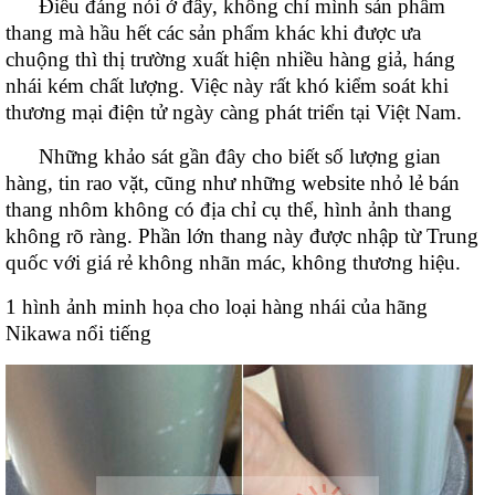
Điều đáng nói ở đây, không chỉ mình sản phẩm
lồng
thang mà hầu hết các sản phẩm khác khi được ưa
)
chuộng thì thị trường xuất hiện nhiều hàng giả, háng
Thang
nhái kém chất lượng. Việc này rất khó kiểm soát khi
nhôm
gấp
thương mại điện tử ngày càng phát triển tại Việt Nam.
4
khúc
Những khảo sát gần đây cho biết số lượng gian
hàng, tin rao vặt, cũng như những website nhỏ lẻ bán
Thang
nhôm
thang nhôm không có địa chỉ cụ thể, hình ảnh thang
bàn
không rõ ràng. Phần lớn thang này được nhập từ Trung
Thang
quốc với giá rẻ không nhãn mác, không thương hiệu.
nhôm
trượt
1 hình ảnh minh họa cho loại hàng nhái của hãng
Nikawa nổi tiếng
Thương
hiệu
Tin
tức
Liên
hệ