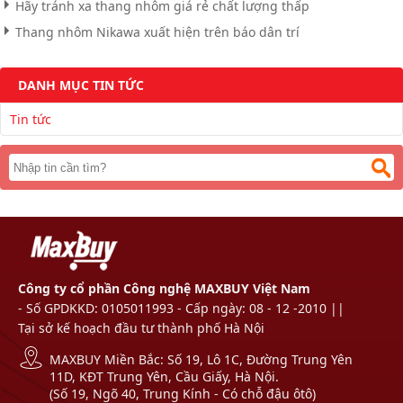
Hãy tránh xa thang nhôm giá rẻ chất lượng thấp
Thang nhôm Nikawa xuất hiện trên báo dân trí
DANH MỤC TIN TỨC
Tin tức
Công ty cổ phần Công nghệ MAXBUY Việt Nam
- Số GPDKKD: 0105011993 - Cấp ngày: 08 - 12 -2010 ||
Tại sở kế hoạch đầu tư thành phố Hà Nội
MAXBUY Miền Bắc: Số 19, Lô 1C, Đường Trung Yên
11D, KĐT Trung Yên, Cầu Giấy, Hà Nội.
(Số 19, Ngõ 40, Trung Kính - Có chỗ đậu ôtô)