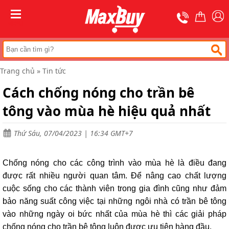
Trang
chủ
MENU
Thang
nhôm
chữ
A
Trang chủ
»
Tin tức
Thang
Cách chống nóng cho trần bê
nhôm
rút
tông vào mùa hè hiệu quả nhất
Thang
nhôm
cách
Thứ Sáu, 07/04/2023 | 16:34 GMT+7
điện
Thang
Chống nóng cho các công trình vào mùa hè là điều đang
nhôm
ghế
được rất nhiều người quan tâm. Để nâng cao chất lượng
cuộc sống cho các thành viên trong gia đình cũng như đảm
Thang
bảo năng suất công việc tại những ngôi nhà có trần bê tông
nhôm
gấp
vào những ngày oi bức nhất của mùa hè thì các giải pháp
(
chống nóng cho trần bê tông luôn được ưu tiên hàng đầu.
rút