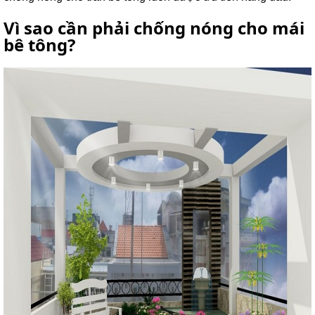
lồng
)
Vì sao cần phải chống nóng cho mái
bê tông?
Thang
nhôm
gấp
4
khúc
Thang
nhôm
bàn
Thang
nhôm
trượt
Thương
hiệu
Tin
tức
Liên
hệ