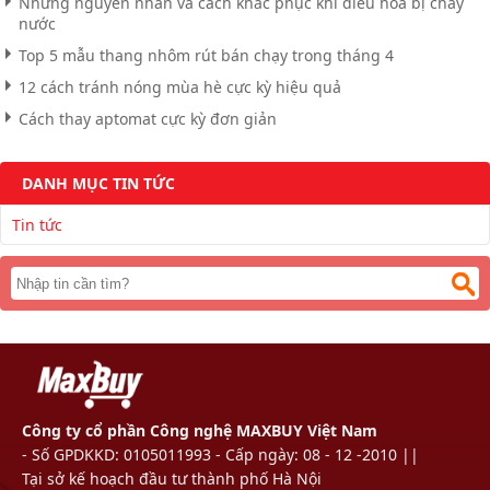
Những nguyên nhân và cách khắc phục khi điều hòa bị chảy
nước
Top 5 mẫu thang nhôm rút bán chạy trong tháng 4
12 cách tránh nóng mùa hè cực kỳ hiệu quả
Cách thay aptomat cực kỳ đơn giản
DANH MỤC TIN TỨC
Tin tức
Công ty cổ phần Công nghệ MAXBUY Việt Nam
- Số GPDKKD: 0105011993 - Cấp ngày: 08 - 12 -2010 ||
Tại sở kế hoạch đầu tư thành phố Hà Nội