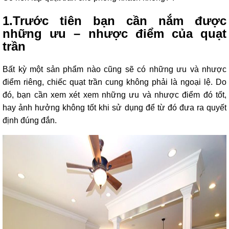
lồng
)
1.Trước tiên bạn cần nắm được
những ưu – nhược điểm của quạt
Thang
nhôm
trần
gấp
4
khúc
Bất kỳ một sản phẩm nào cũng sẽ có những ưu và nhược
điểm riêng, chiếc quạt trần cung không phải là ngoại lệ. Do
Thang
nhôm
đó, bạn cần xem xét xem những ưu và nhược điểm đó tốt,
bàn
hay ảnh hưởng không tốt khi sử dụng để từ đó đưa ra quyết
Thang
định đúng đắn.
nhôm
trượt
Thương
hiệu
Tin
tức
Liên
hệ