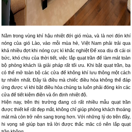
Nằm trong vùng khí hậu nhiệt đới gió mùa, và là nơi đón khí
nóng của gió Lào, vào mỗi mùa hè, Việt Nam phải trải qua
khá nhiều đợt khi nóng cực kì khắc nghiệt Để xoa dịu đi cái oi
bức, khó chịu của thời tiết, việc lắp quạt trần để làm mát toàn
bộ phòng khách là giải pháp rất tối ưu. Khi bật quạt trần, bạ
có thể mở toàn bộ các cửa để không khí lưu thông một cách
tự nhiên nhất. Đây là điều mà chiếc điều hòa không thể đáp
ứng được vì khi bật điều hòa chúng ta luôn phải đóng kín các
cửa để tiết kiệm điện và ổn định nhiệt độ.
Hiện nay, trên thị trường đang có rất nhiều mẫu quạt trần
được thiết kế rất đẹp mắt, không chỉ giúp phòng khách thoáng
mát mà còn trở nên sang trọng hơn. Với những lý do trên đây,
hi vọng sẽ giúp bạn trả lời được thắc măc có nên lắp quạt
trần không.