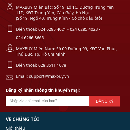
MAXBUY Miền Bắc: Số 19, Lô 1C, Đường Trung Yên
11D, KĐT Trung Yên, Cầu Giấy, Hà Nội.
(Số 19, Ngõ 40, Trung Kính - Có chỗ đậu ôtô)
Điện thoại:
024 6285 4021
-
024 6285 4023
-
024 6266 3665
MAXBUY Miền Nam: Số 09 Đường 09, KĐT Vạn Phúc,
Thủ Đức, Tp. Hồ Chí Minh
Điện thoại:
028 3511 1078
Email: support@maxbuy.vn
Đăng ký nhận thông tin khuyến mại:
ĐĂNG KÝ
VỀ CHÚNG TÔI
Giới thiệu