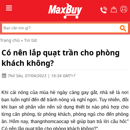
Trang
chủ
MENU
Thang
nhôm
chữ
A
Trang chủ
»
Tin tức
Thang
Có nên lắp quạt trần cho phòng
nhôm
rút
khách không?
Thang
nhôm
cách
Thứ Sáu, 07/04/2023 | 16:34 GMT+7
điện
Thang
Khi cái nóng của mùa hè ngày càng gay gắt, nhà sẽ là nơi
nhôm
ghế
bạn luôn nghĩ đến để tránh nóng và nghỉ ngơi. Tuy nhiên, đôi
khi bạn sẽ phân vân nên sử dụng thiết bị nào phù hợp cho
Thang
từng căn phòng, từ phòng khách, phòng ngủ cho đến phòng
nhôm
gấp
ăn. Hôm nay, thangnhomcaocap sẽ giúp bạn trả lời câu hỏi:”
(
Có nên lắp quạt trần cho phòng khách không?”.
rút