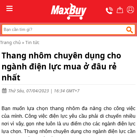
Trang
chủ
MENU
Thang
nhôm
chữ
A
Trang chủ
»
Tin tức
Thang
Thang nhôm chuyên dụng cho
nhôm
rút
ngành điện lực mua ở đâu rẻ
Thang
nhôm
nhất
cách
điện
Thứ Sáu, 07/04/2023 | 16:34 GMT+7
Thang
nhôm
ghế
lựa chọn thang nhôm đa năng
Bạn muốn
cho công việc
của mình. Công việc điện lực yêu cầu phải di chuyển nhiều
Thang
nhôm
nơi vì vậy, gọn nhẹ luôn là ưu điểm cho các ngành điện lực
gấp
(
lựa chọn.
Thang nhôm chuyên dụng cho ngành điện lực cần
rút