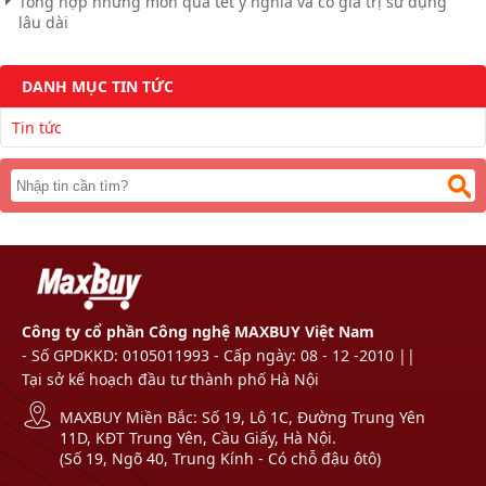
Tổng hợp những món quà tết ý nghĩa và có giá trị sử dụng
lâu dài
DANH MỤC TIN TỨC
Tin tức
Công ty cổ phần Công nghệ MAXBUY Việt Nam
- Số GPDKKD: 0105011993 - Cấp ngày: 08 - 12 -2010 ||
Tại sở kế hoạch đầu tư thành phố Hà Nội
MAXBUY Miền Bắc: Số 19, Lô 1C, Đường Trung Yên
11D, KĐT Trung Yên, Cầu Giấy, Hà Nội.
(Số 19, Ngõ 40, Trung Kính - Có chỗ đậu ôtô)