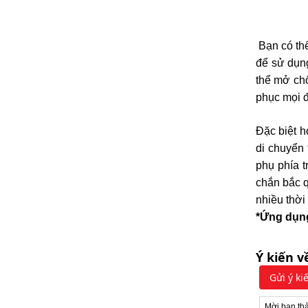
Bạn có th
để sử dụng
thể mở ch
phục mọi đ
Đặc biệt h
di chuyển 
phụ phía t
chắn bắc q
nhiều thời
*Ứng dụn
Ý kiến v
Gửi ý ki