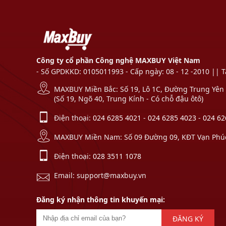
Công ty cổ phần Công nghệ MAXBUY Việt Nam
- Số GPDKKD: 0105011993 - Cấp ngày: 08 - 12 -2010 || 
MAXBUY Miền Bắc: Số 19, Lô 1C, Đường Trung Yên 1
(Số 19, Ngõ 40, Trung Kính - Có chỗ đậu ôtô)
Điện thoại:
024 6285 4021
-
024 6285 4023
-
024 62
MAXBUY Miền Nam: Số 09 Đường 09, KĐT Vạn Phúc,
Điện thoại:
028 3511 1078
Email: support@maxbuy.vn
Đăng ký nhận thông tin khuyến mại:
ĐĂNG KÝ