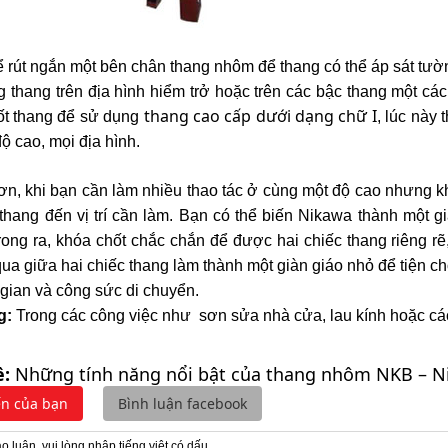
ể rút ngắn một bên chân thang nhôm để thang có thể áp sát tườ
 thang trên địa hình hiểm trở hoặc trên các bậc thang một các
thang cao cấp dưới dạng chữ I
ốt thang để sử dụng
, lúc này
ộ cao, mọi địa hình.
ơn, khi bạn cần làm nhiều thao tác ở cùng một độ cao nhưng khác
thang đến vị trí cần làm. Bạn có thể biến Nikawa thành một 
rong ra, khóa chốt chắc chắn để được hai chiếc thang riêng 
ua giữa hai chiếc thang làm thành một giàn giáo nhỏ để tiện cho
 gian và công sức di chuyển.
g:
Trong các công việc như sơn sửa nhà cửa, lau kính hoặc cá
ề:
Những tính năng nổi bật của thang nhôm NKB – N
ến của bạn
Bình luận facebook