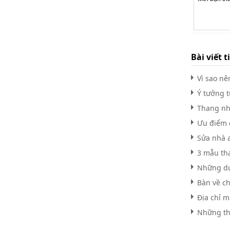
Bài viết t
Vì sao n
Ý tưởng t
Thang nh
Ưu điểm 
Sửa nhà 
3 mẫu th
Những dụn
Bàn về c
Địa chỉ m
Những th