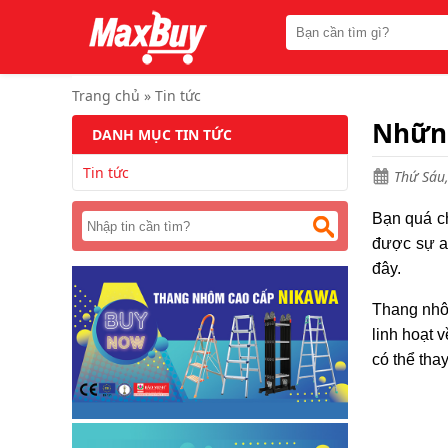
Trang
chủ
Thang
nhôm
Trang chủ
»
Tin tức
chữ
A
Những
DANH MỤC TIN TỨC
Thang
Tin tức
nhôm
Thứ Sáu,
rút
Bạn quá ch
Thang
nhôm
được sự an
cách
đây.
điện
Thang nhô
Thang
nhôm
linh hoạt 
ghế
có thể tha
Thang
nhôm
gấp
(
rút