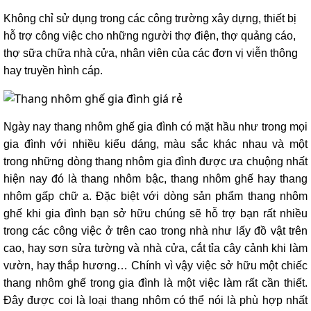
lồng
Không chỉ sử dụng trong các công trường xây dựng, thiết bị
)
hỗ trợ công việc cho những người thợ điện, thợ quảng cáo,
Thang
thợ sữa chữa nhà cửa, nhân viên của các đơn vị viễn thông
nhôm
gấp
hay truyền hình cáp.
4
khúc
Thang
nhôm
Ngày nay thang nhôm ghế gia đình có mặt hầu như trong mọi
bàn
gia đình với nhiều kiểu dáng, màu sắc khác nhau và một
trong những dòng thang nhôm gia đình được ưa chuộng nhất
Thang
nhôm
hiện nay đó là thang nhôm bậc, thang nhôm ghế hay thang
trượt
nhôm gấp chữ a. Đặc biệt với dòng sản phẩm thang nhôm
Thương
ghế khi gia đình bạn sở hữu chúng sẽ hỗ trợ bạn rất nhiều
hiệu
trong các công việc ở trên cao trong nhà như lấy đồ vật trên
Tin
cao, hay sơn sửa tường và nhà cửa, cắt tỉa cây cảnh khi làm
tức
vườn, hay thắp hương… Chính vì vậy việc sở hữu một chiếc
thang nhôm ghế trong gia đình là một việc làm rất cần thiết.
Liên
hệ
Đây được coi là loại thang nhôm có thể nói là phù hợp nhất