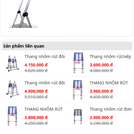
Sản phẩm liên quan
Thang nhôm rút đôi
Thang nhôm rút/xếp
Nikawa NK-44AI-Pri
đơn chính hãng
4.150.000 đ
3.600.000 đ
Nikawa NK-50 5m
4.620.000 đ
4.060.000 đ
Thang nhôm rút đôi
THANG NHÔM RÚT
Nikawa NK-56AI-Pri
ĐƠN NIKAWA NK-60
4.900.000 đ
3.960.000 đ
5.510.000 đ
4.430.000 đ
THANG NHÔM RÚT
Thang nhôm rút đơn
ĐƠN NIKAWA NK-54
Nikawa NK-32
3.800.000 đ
2.900.000 đ
4.250.000 đ
3.240.000 đ