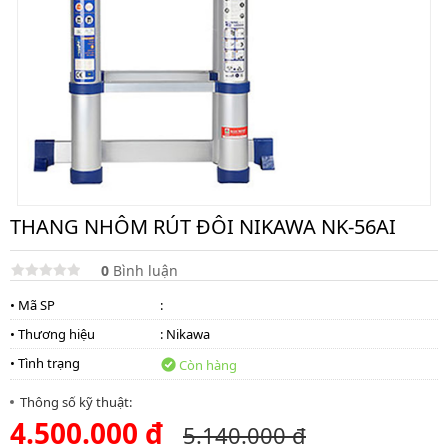
lồng
)
Thang
nhôm
gấp
4
khúc
Thang
nhôm
bàn
THANG NHÔM RÚT ĐÔI NIKAWA NK-56AI
Thang
nhôm
trượt
0
Bình luận
Thương
• Mã SP
:
hiệu
• Thương hiệu
:
Nikawa
Tin
• Tình trạng
Còn hàng
tức
Thông số kỹ thuật:
Liên
4.500.000 đ
hệ
5.140.000 đ