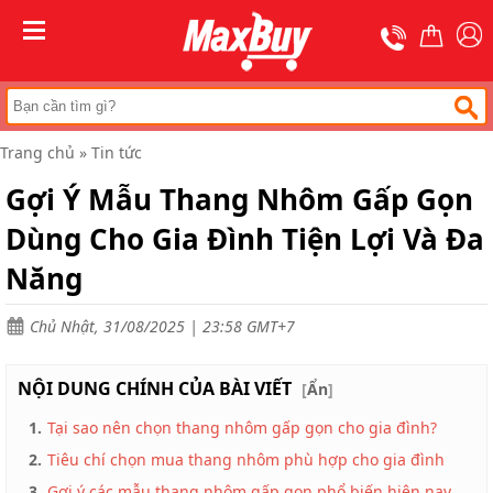
Trang
chủ
MENU
Thang
nhôm
chữ
A
Trang chủ
»
Tin tức
Thang
Gợi Ý Mẫu Thang Nhôm Gấp Gọn
nhôm
rút
Dùng Cho Gia Đình Tiện Lợi Và Đa
Thang
nhôm
Năng
cách
điện
Chủ Nhật, 31/08/2025 | 23:58 GMT+7
Thang
nhôm
ghế
NỘI DUNG CHÍNH CỦA BÀI VIẾT
[
Ẩn
]
Thang
1.
Tại sao nên chọn thang nhôm gấp gọn cho gia đình?
nhôm
gấp
2.
Tiêu chí chọn mua thang nhôm phù hợp cho gia đình
(
rút
3.
Gợi ý các mẫu thang nhôm gấp gọn phổ biến hiện nay