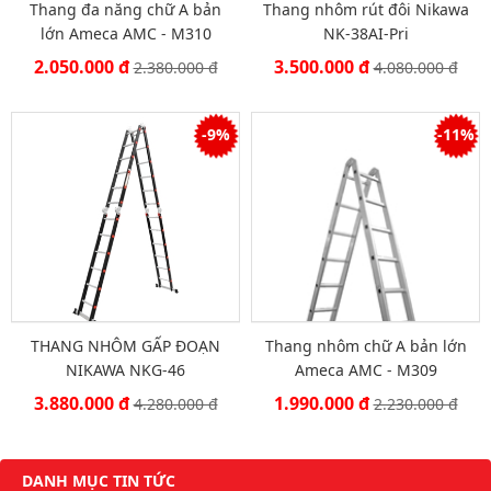
Thang đa năng chữ A bản
Thang nhôm rút đôi Nikawa
lớn Ameca AMC - M310
NK-38AI-Pri
2.050.000 đ
3.500.000 đ
2.380.000 đ
4.080.000 đ
-9%
-11%
THANG NHÔM GẤP ĐOẠN
Thang nhôm chữ A bản lớn
NIKAWA NKG-46
Ameca AMC - M309
3.880.000 đ
1.990.000 đ
4.280.000 đ
2.230.000 đ
DANH MỤC TIN TỨC