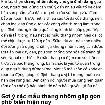
Khi lựa chọn
thang nhôm dùng cho gia đình dạng
gấp
gọn, người tiêu dùng cần chú ý đến nhiều yếu tố để đảm
bảo sản phẩm vừa đáp ứng nhu cầu sử dụng vừa đảm
bảo an toàn. Trước hết là chiều cao tối đa của thang, nên
chọn loại đáp ứng được các công việc thường làm trong
gia đình nhưng không quá cồng kềnh khi gấp gọn. Tiếp
đến là tải trọng, hầu hết các mẫu thang nhôm hiện đại có
thể chịu được từ 120kg đến 150kg, đủ an toàn cho nhiều
đối tượng sử dụng. Chất liệu khung nhôm cũng cần được
ưu tiên loại dày dặn, phủ sơn chống oxy hóa để tránh gỉ
sét. Ngoài ra, thiết kế chân thang có đệm cao su chống
trượt và bậc thang rộng, bám chắc là yếu tố quan trọng
giúp người dùng đứng vững. Một số mẫu còn có khóa an
toàn tự động, giúp cố định thang ở vị trí mong muốn và
hạn chế rung lắc. Bên cạnh đó, người mua cũng nên quan
tâm đến chế độ bảo hành để đảm bảo quyền lợi lâu dài.
Gợi ý các mẫu thang nhôm gấp gọn
phổ biến hiện nay