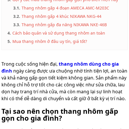
lồng
3.1.
Thang nhôm gấp 4 đoạn AMECA AMC-M203C
)
3.2.
Thang nhôm gấp 4 khúc NIKAWA NKG-44
Thang
nhôm
3.3.
Thang nhôm gấp đa năng NIKAWA NKE-46B
gấp
4
4.
Cách bảo quản và sử dụng thang nhôm an toàn
khúc
5.
Mua thang nhôm ở đâu uy tín, giá tốt?
Thang
nhôm
bàn
Trong cuộc sống hiện đại,
thang nhôm dùng cho gia
Thang
đình
ngày càng được ưa chuộng nhờ tính tiện lợi, an toàn
nhôm
trượt
và khả năng gấp gọn tiết kiệm không gian. Sản phẩm này
không chỉ hỗ trợ tốt cho các công việc như sửa chữa, lau
Thương
dọn hay trang trí nhà cửa, mà còn mang lại sự linh hoạt
hiệu
khi có thể dễ dàng di chuyển và cất giữ ở bất kỳ vị trí nào.
Tin
tức
Tại sao nên chọn thang nhôm gấp
gọn cho gia đình?
Liên
hệ