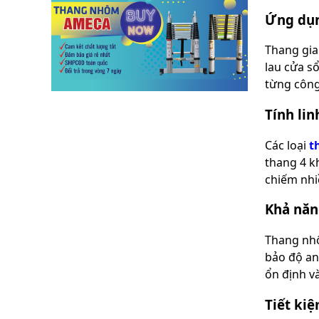
lồng
Ứng dụn
)
Thang
Thang gia
nhôm
lau cửa sổ
gấp
4
từng công 
khúc
Tính lin
Thang
nhôm
bàn
Các loại
t
thang 4 k
Thang
chiếm nhiề
nhôm
trượt
Khả năn
Thương
hiệu
Thang nhô
Tin
bảo độ an
tức
ổn định v
Liên
Tiết kiệ
hệ