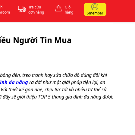
chỉ
Tra cứu
Giỏ
wroom
đơn hàng
hàng
Smember
iều Người Tin Mua
y bóng đèn, treo tranh hay sửa chữa đồ dùng đôi khi
đình đa năng
ra đời như một giải pháp tiện lợi, an
ới thiết kế gọn nhẹ, chịu lực tốt và nhiều tư thế sử
i đây sẽ giới thiệu TOP 5 thang gia đình đa năng được