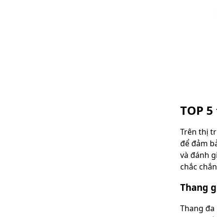
TOP 5
Trên thị t
để đảm bả
và đánh g
chắc chắn,
Thang g
Thang đa 