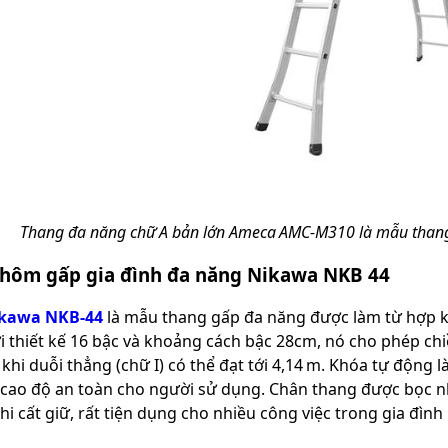
Thang đa năng chữ A bản lớn Ameca AMC‑M310 là mẫu than
hôm gấp gia đình đa năng Nikawa NKB 44
kawa NKB‑44
là mẫu thang gấp đa năng được làm từ hợp ki
ới thiết kế 16 bậc và khoảng cách bậc 28cm, nó cho phép ch
 khi duỗi thẳng (chữ I) có thể đạt tới 4,14 m. Khóa tự động
cao độ an toàn cho người sử dụng. Chân thang được bọc nh
i cất giữ, rất tiện dụng cho nhiều công việc trong gia đình 