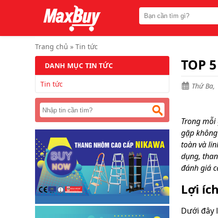
Trang
chủ
Thang
nhôm
Trang chủ
»
Tin tức
chữ
A
TOP 5
DANH MỤC TIN TỨC
Thang
Tin tức
nhôm
Thứ Ba, 
rút
Thang
nhôm
Trong mỗi 
cách
gặp không 
điện
toàn và li
Thang
dụng, than
nhôm
ghế
đánh giá c
Thang
Lợi íc
nhôm
gấp
(
Dưới đây l
rút