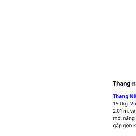
Thang n
Thang Ni
150 kg. V
2,01 m, và
mở, nâng 
gập gọn kh