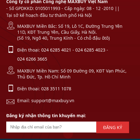
Công ty cổ phần Công nghệ MAXBUY Việt Nam
- Số GPDKKD: 0105011993 - Cấp ngày: 08 - 12 -2010 ||
Tại sở kế hoạch đầu tư thành phố Hà Nội
MAXBUY Miền Bắc: Số 19, Lô 1C, Đường Trung Yên
11D, KĐT Trung Yên, Cầu Giấy, Hà Nội.
(Số 19, Ngõ 40, Trung Kính - Có chỗ đậu ôtô)
Điện thoại:
024 6285 4021
-
024 6285 4023
-
024 6266 3665
MAXBUY Miền Nam: Số 09 Đường 09, KĐT Vạn Phúc,
Thủ Đức, Tp. Hồ Chí Minh
Điện thoại:
028 3511 1078
Email: support@maxbuy.vn
Đăng ký nhận thông tin khuyến mại:
ĐĂNG KÝ