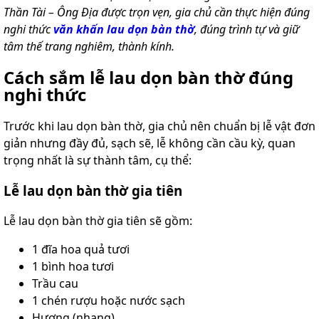
lồng
Thần Tài – Ông Địa được trọn vẹn, gia chủ cần thực hiện đúng
)
nghi thức
văn khấn lau dọn bàn thờ
, đúng trình tự và giữ
tâm thế trang nghiêm, thành kính.
Thang
nhôm
gấp
Cách sắm lễ lau dọn bàn thờ đúng
4
nghi thức
khúc
Thang
Trước khi lau dọn bàn thờ, gia chủ nên chuẩn bị lễ vật đơn
nhôm
bàn
giản nhưng đầy đủ, sạch sẽ, lễ không cần cầu kỳ, quan
trọng nhất là sự thành tâm, cụ thể:
Thang
nhôm
Lễ lau dọn bàn thờ gia tiên
trượt
Thương
Lễ lau dọn bàn thờ gia tiên sẽ gồm:
hiệu
1 đĩa hoa quả tươi
Tin
1 bình hoa tươi
tức
Trầu cau
Liên
1 chén rượu hoặc nước sạch
hệ
Hương (nhang)