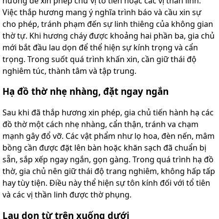
hương để xin phép chư vị tổ tiên hoặc các vị thần linh.
Việc thắp hương mang ý nghĩa trình báo và cầu xin sự
cho phép, tránh phạm đến sự linh thiêng của không gian
thờ tự. Khi hương cháy được khoảng hai phần ba, gia chủ
mới bắt đầu lau dọn để thể hiện sự kính trọng và cẩn
trọng. Trong suốt quá trình khấn xin, cần giữ thái độ
nghiêm túc, thành tâm và tập trung.
Hạ đồ thờ nhẹ nhàng, đặt ngay ngắn
Sau khi đã thắp hương xin phép, gia chủ tiến hành hạ các
đồ thờ một cách nhẹ nhàng, cẩn thận, tránh va chạm
mạnh gây đổ vỡ. Các vật phẩm như lọ hoa, đèn nến, mâm
bồng cần được đặt lên bàn hoặc khăn sạch đã chuẩn bị
sẵn, sắp xếp ngay ngắn, gọn gàng. Trong quá trình hạ đồ
thờ, gia chủ nên giữ thái độ trang nghiêm, không hấp tấp
hay tùy tiện. Điều này thể hiện sự tôn kính đối với tổ tiên
và các vị thần linh được thờ phụng.
Lau dọn từ trên xuống dưới