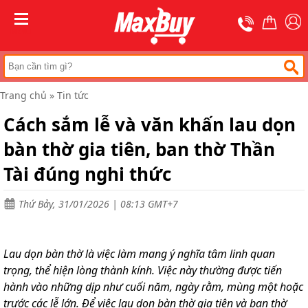
Trang
chủ
MENU
Thang
nhôm
chữ
A
Trang chủ
»
Tin tức
Thang
Cách sắm lễ và văn khấn lau dọn
nhôm
rút
bàn thờ gia tiên, ban thờ Thần
Thang
nhôm
Tài đúng nghi thức
cách
điện
Thứ Bảy, 31/01/2026 | 08:13 GMT+7
Thang
nhôm
ghế
Lau dọn bàn thờ là việc làm mang ý nghĩa tâm linh quan
Thang
trọng, thể hiện lòng thành kính. Việc này thường được tiến
nhôm
gấp
hành vào những dịp như cuối năm, ngày rằm, mùng một hoặc
(
trước các lễ lớn. Để việc lau dọn bàn thờ gia tiên và ban thờ
rút