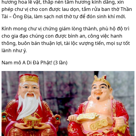
hương hoa lễ vật, thắp nén tâm hương kính dâng, xin
phép chư vị cho con được lau dọn, tắm rửa ban thờ Thần
Tài – Ông Địa, làm sạch nơi thờ tự để đón sinh khí mới.
Kính mong chư vị chứng giám lòng thành, phù hộ độ trì
cho gia đạo chúng con được bình an, công việc hanh
thông, buôn bán thuận lợi, tài lộc vượng tiến, mọi sự tốt
lành như ý.
Nam mô A Di Đà Phật! (3 lần)