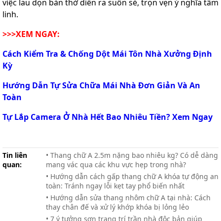
việc lau dọn bàn thờ diễn ra suôn sẻ, trọn vẹn ý nghĩa tâm
linh.
>>>XEM NGAY:
Cách Kiểm Tra & Chống Dột Mái Tôn Nhà Xưởng Định
Kỳ
Hướng Dẫn Tự Sửa Chữa Mái Nhà Đơn Giản Và An
Toàn
Tự Lắp Camera Ở Nhà Hết Bao Nhiêu Tiền? Xem Ngay
Tin liên
• Thang chữ A 2.5m nặng bao nhiêu kg? Có dễ dàng
quan:
mang vác qua các khu vực hẹp trong nhà?
• Hướng dẫn cách gấp thang chữ A khóa tự động an
toàn: Tránh ngay lỗi kẹt tay phổ biến nhất
• Hướng dẫn sửa thang nhôm chữ A tại nhà: Cách
thay chân đế và xử lý khớp khóa bị lỏng lẻo
• 7 ý tưởng sơn trang trí trần nhà độc bản giúp