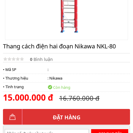
lồng
)
Thang
nhôm
gấp
4
khúc
Thang cách điện hai đoạn Nikawa NKL-80
Thang
nhôm
bàn
0
Bình luận
• Mã SP
:
Thang
nhôm
• Thương hiệu
:
Nikawa
trượt
• Tình trạng
Còn hàng
Thương
15.000.000 đ
hiệu
16.760.000 đ
Tin
tức
ĐẶT HÀNG
Liên
hệ