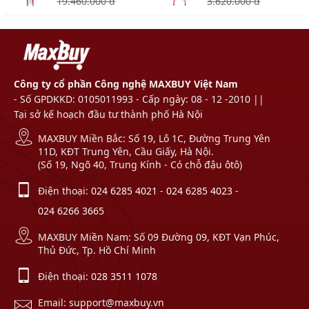
19.460.000 đ
3.620.000 đ
Công ty cổ phần Công nghệ MAXBUY Việt Nam
- Số GPDKKD: 0105011993 - Cấp ngày: 08 - 12 -2010 ||
Tại sở kế hoạch đầu tư thành phố Hà Nội
MAXBUY Miền Bắc: Số 19, Lô 1C, Đường Trung Yên
11D, KĐT Trung Yên, Cầu Giấy, Hà Nội.
(Số 19, Ngõ 40, Trung Kính - Có chỗ đậu ôtô)
Điện thoại:
024 6285 4021
-
024 6285 4023
-
024 6266 3665
MAXBUY Miền Nam: Số 09 Đường 09, KĐT Vạn Phúc,
Thủ Đức, Tp. Hồ Chí Minh
Điện thoại:
028 3511 1078
Email: support@maxbuy.vn