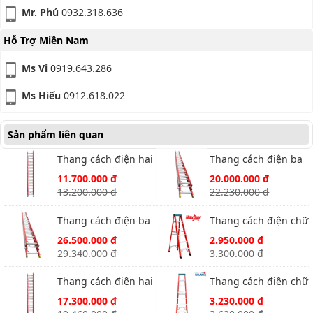
Mr. Phú
0932.318.636
Hỗ Trợ Miền Nam
Ms Vi
0919.643.286
Ms Hiếu
0912.618.022
Sản phẩm liên quan
Thang cách điện hai
Thang cách điện ba
đoạn Nikawa NKL-60
đoạn Nikawa NKL-
11.700.000 đ
20.000.000 đ
100
13.200.000 đ
22.230.000 đ
Thang cách điện ba
Thang cách điện chữ
đoạn Nikawa NKL-
A Nikawa NKJ-6C
26.500.000 đ
2.950.000 đ
120
29.340.000 đ
3.300.000 đ
Thang cách điện hai
Thang cách điện chữ
đoạn Nikawa NKL-90
A Nikawa NKJ-7C
17.300.000 đ
3.230.000 đ