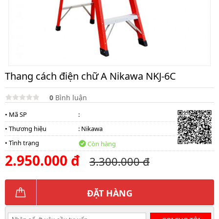
lồng
)
Thang
nhôm
gấp
4
khúc
Thang cách điện chữ A Nikawa NKJ-6C
Thang
nhôm
bàn
0
Bình luận
• Mã SP
:
Thang
nhôm
• Thương hiệu
:
Nikawa
trượt
• Tình trạng
Còn hàng
Thương
2.950.000 đ
hiệu
3.300.000 đ
Tin
tức
ĐẶT HÀNG
Liên
hệ