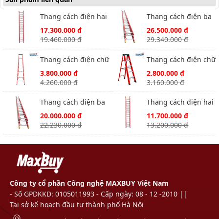
Thang cách điện hai
Thang cách điện ba
đoạn Nikawa NKL-90
đoạn Nikawa NKL-
17.300.000 đ
26.500.000 đ
120
19.460.000 đ
29.340.000 đ
Thang cách điện chữ
Thang cách điện chữ
A Nikawa NKJ-8C
A Nikawa NKJ-5C
3.800.000 đ
2.800.000 đ
4.260.000 đ
3.160.000 đ
Thang cách điện ba
Thang cách điện hai
đoạn Nikawa NKL-
đoạn Nikawa NKL-60
20.000.000 đ
11.700.000 đ
100
22.230.000 đ
13.200.000 đ
Công ty cổ phần Công nghệ MAXBUY Việt Nam
- Số GPDKKD: 0105011993 - Cấp ngày: 08 - 12 -2010 ||
Tại sở kế hoạch đầu tư thành phố Hà Nội