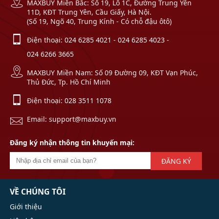
MAXBUY Miền Bắc: Số 19, Lô 1C, Đường Trung Yên
11D, KĐT Trung Yên, Cầu Giấy, Hà Nội.
(Số 19, Ngõ 40, Trung Kính - Có chỗ đậu ôtô)
Điện thoại:
024 6285 4021
-
024 6285 4023
-
024 6266 3665
MAXBUY Miền Nam: Số 09 Đường 09, KĐT Vạn Phúc,
Thủ Đức, Tp. Hồ Chí Minh
Điện thoại:
028 3511 1078
Email: support@maxbuy.vn
Đăng ký nhận thông tin khuyến mại:
ĐĂNG KÝ
VỀ CHÚNG TÔI
Giới thiệu