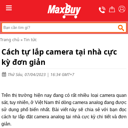
Trang
chủ
MENU
Thang
nhôm
chữ
A
Trang chủ
»
Tin tức
Thang
Cách tự lắp camera tại nhà cực
nhôm
rút
kỳ đơn giản
Thang
nhôm
cách
Thứ Sáu, 07/04/2023 | 16:34 GMT+7
điện
Thang
nhôm
Trên thị trường hiện nay đang có rất nhiều loại camera quan
ghế
sát, tuy nhiên, ở Việt Nam thì dòng camera analog đang được
Thang
sử dụng phổ biến nhất. Bài viết này sẽ chia sẻ với bạn đọc
nhôm
cách tự lắp đặt camera analog tại nhà cực kỳ chi tiết và đơn
gấp
(
giản.
rút