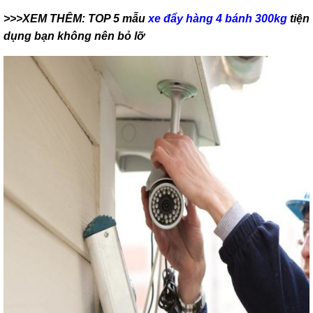
lồng
>>>XEM THÊM:
TOP 5 mẫu
xe đẩy hàng 4 bánh 300kg
tiện
)
dụng bạn không nên bỏ lỡ
Thang
nhôm
gấp
4
khúc
Thang
nhôm
bàn
Thang
nhôm
trượt
Thương
hiệu
Tin
tức
Liên
hệ