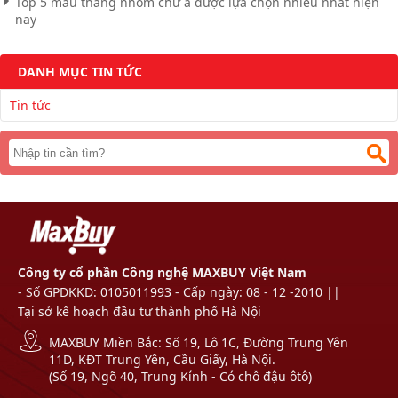
Top 5 mẫu thang nhôm chữ a được lựa chọn nhiều nhất hiện
nay
DANH MỤC TIN TỨC
Tin tức
Công ty cổ phần Công nghệ MAXBUY Việt Nam
- Số GPDKKD: 0105011993 - Cấp ngày: 08 - 12 -2010 ||
Tại sở kế hoạch đầu tư thành phố Hà Nội
MAXBUY Miền Bắc: Số 19, Lô 1C, Đường Trung Yên
11D, KĐT Trung Yên, Cầu Giấy, Hà Nội.
(Số 19, Ngõ 40, Trung Kính - Có chỗ đậu ôtô)