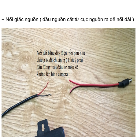
+ Nối giắc nguồn ( đầu nguồn cắt từ cục nguồn ra để nối dài )