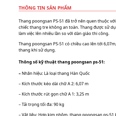
lồng
THÔNG TIN SẢN PHẨM
)
Thang
T
hang poongsan PS-51
đã trở nên quen thuộc vơ
nhôm
gấp
chiếc thang tre không an toàn. Thang được sử dụ
4
làm việc lên nhiêu lần so với dàn giáo thi công.
khúc
Thang
Thang poongsan PS-51 có chiều cao lên tới 6,0
nhôm
thang khi sử dụng.
bàn
Thang
Thông số kỹ thuật thang poongsan ps-51:
nhôm
trượt
–
Nhãn hiệu: Là loại thang Hàn Quốc
Thương
hiệu
– Kích thước kéo dài chữ A 2: 6,07 m
Tin
– Kích thước rút gọn chữ A 1: 3,25 m
tức
– Tải trọng tối đa: 90 kg
Liên
hệ
– Vật liệu: Hợp kim nhôm. thang poongsan ps-51 khá 