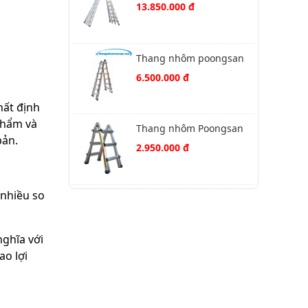
PS-52
13.850.000 đ
Thang nhôm poongsan
PS-47
6.500.000 đ
hất định
phẩm và
Thang nhôm Poongsan
bản.
PS-43
2.950.000 đ
 nhiều so
nghĩa với
ao lợi