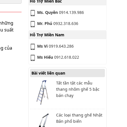
Hỗ Trợ Miền Bắc
Ms. Quyên
0914.139.986
 những
Mr. Phú
0932.318.636
ệu suất
Hỗ Trợ Miền Nam
Ms Vi
0919.643.286
ng của
Ms Hiếu
0912.618.022
Bài viết liên quan
Tất tần tật các mẫu
thang nhôm ghế 5 bậc
bán chạy
Các loại thang ghế Nhật
Bản phổ biến