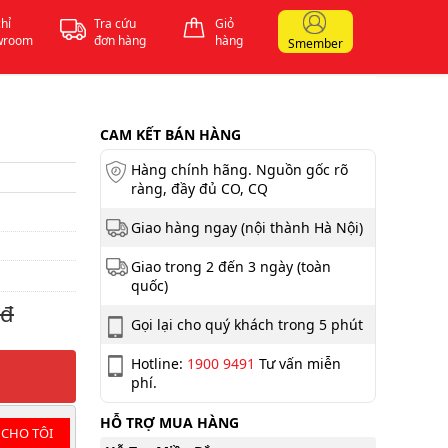
chỉ
Tra cứu
Giỏ
wroom
đơn hàng
hàng
Smember
CAM KẾT BÁN HÀNG
Hàng chính hãng. Nguồn gốc rõ
ràng, đầy đủ CO, CQ
Giao hàng ngay (nội thành Hà Nội)
Giao trong 2 đến 3 ngày (toàn
quốc)
 đ
Gọi lại cho quý khách trong 5 phút
Hotline:
1900 9491
Tư vấn miễn
phí.
HỖ TRỢ MUA HÀNG
 CHO TÔI