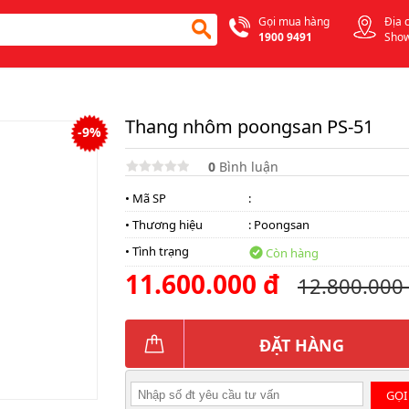
Gọi mua hàng
Địa 
1900 9491
Sho
Thang nhôm poongsan PS-51
-9%
0
Bình luận
• Mã SP
:
• Thương hiệu
:
Poongsan
• Tình trạng
Còn hàng
11.600.000 đ
12.800.000
ĐẶT HÀNG
GỌI