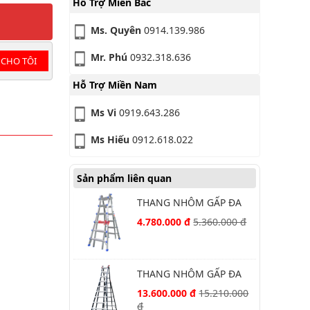
Hỗ Trợ Miền Bắc
Ms. Quyên
0914.139.986
Mr. Phú
0932.318.636
 CHO TÔI
Hỗ Trợ Miền Nam
Ms Vi
0919.643.286
Ms Hiếu
0912.618.022
Sản phẩm liên quan
THANG NHÔM GẤP ĐA
NĂNG NIKAWA NKE-46
4.780.000 đ
5.360.000 đ
THANG NHÔM GẤP ĐA
NĂNG NIKAWA NKB-50
13.600.000 đ
15.210.000
đ