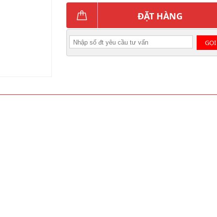
ĐẶT HÀNG
GỌI