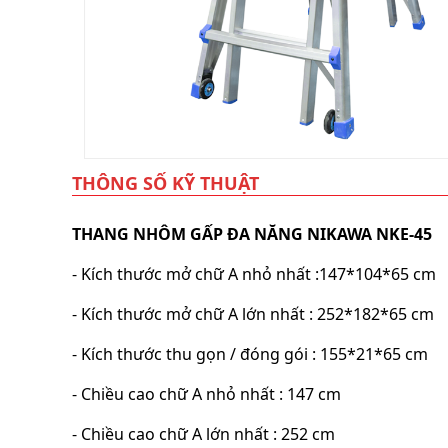
lồng
)
Thang
nhôm
gấp
4
khúc
Thang
THÔNG SỐ KỸ THUẬT
nhôm
bàn
THANG NHÔM GẤP ĐA NĂNG NIKAWA NKE-45
Thang
nhôm
trượt
- Kích thước mở chữ A nhỏ nhất :147*104*65 cm
Thương
- Kích thước mở chữ A lớn nhất : 252*182*65 cm
hiệu
- Kích thước thu gọn / đóng gói : 155*21*65 cm
Tin
tức
- Chiều cao chữ A nhỏ nhất : 147 cm
Liên
hệ
- Chiều cao chữ A lớn nhất : 252 cm