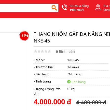
Gọi mua hàng
Địa 
1900 9491
Sho
THANG NHÔM GẤP ĐA NĂNG N
-11%
NKE-45
0
Bình luận
• Mã SP
: NKE-45
• Thương hiệu
:
Nikawa
• Bảo hành
: 24 tháng
• Tình trạng
Còn hàng
• Trọng lượng ước
16 kg
tính:
4.000.000 đ
4.480.000 đ