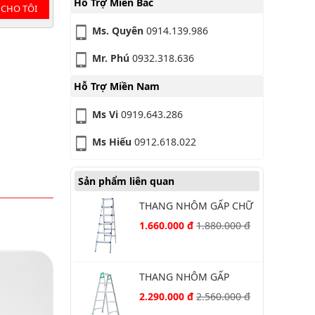
Hỗ Trợ Miền Bắc
 CHO TÔI
Ms. Quyên
0914.139.986
Mr. Phú
0932.318.636
Hỗ Trợ Miền Nam
Ms Vi
0919.643.286
Ms Hiếu
0912.618.022
Sản phẩm liên quan
THANG NHÔM GẤP CHỮ
A NIKAWA NKD-06
1.660.000 đ
1.880.000 đ
THANG NHÔM GẤP
NIKAWA NKY-5C
2.290.000 đ
2.560.000 đ