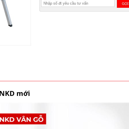
GỌI
 NKD mới