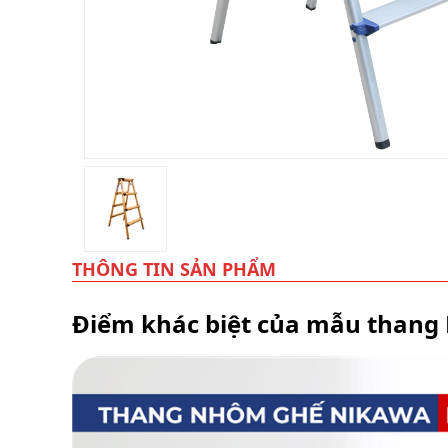
lồng
)
Thang
nhôm
gấp
4
khúc
Thang
nhôm
bàn
Thang
nhôm
THÔNG TIN SẢN PHẨM
trượt
Thương
Điểm khác biệt của mẫu thang
hiệu
Tin
tức
Liên
hệ