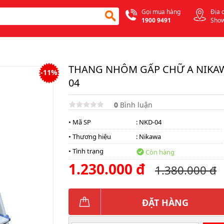
Gọi mua hàng
Địa 
1900 9491
Sho
THANG NHÔM GẤP CHỮ A NIKA
-11%
04
0
Bình luận
• Mã SP
: NKD-04
• Thương hiệu
:
Nikawa
• Tình trạng
Còn hàng
1.230.000 đ
1.380.000 đ
ĐẶT HÀNG