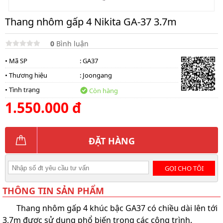
lồng
)
Thang nhôm gấp 4 Nikita GA-37 3.7m
Thang
nhôm
0
Bình luận
gấp
4
• Mã SP
: GA37
khúc
• Thương hiệu
:
Joongang
Thang
• Tình trạng
Còn hàng
nhôm
bàn
1.550.000 đ
Thang
nhôm
trượt
ĐẶT HÀNG
Thương
hiệu
GỌI CHO TÔI
Tin
tức
THÔNG TIN SẢN PHẨM
Liên
Thang nhôm gấp 4 khúc bậc GA37 có chiều dài lên tới
hệ
3,7m được sử dụng phổ biến trong các công trình.