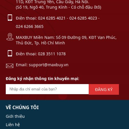
11D, KĐT Trung Yên, Cầu Giấy, Hà Nội.
(Số 19, Ngõ 40, Trung Kính - Có chỗ đậu ôtô)
Điện thoại:
024 6285 4021
-
024 6285 4023
-
024 6266 3665
MAXBUY Miền Nam: Số 09 Đường 09, KĐT Vạn Phúc,
Thủ Đức, Tp. Hồ Chí Minh
Điện thoại:
028 3511 1078
Email: support@maxbuy.vn
Đăng ký nhận thông tin khuyến mại:
ĐĂNG KÝ
VỀ CHÚNG TÔI
Giới thiệu
Liên hệ