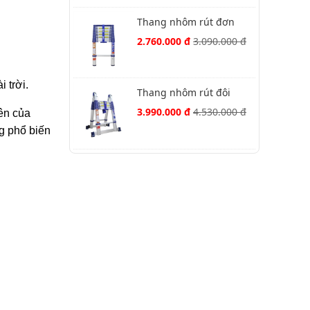
Thang nhôm rút đơn
Nikawa NK-32
2.760.000 đ
3.090.000 đ
 trời.
Thang nhôm rút đôi
Nikawa NK-44AI-Pri
3.990.000 đ
4.530.000 đ
ên của
g phổ biến