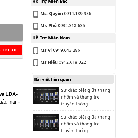
Hỗ Trợ Miền Bắc
Ms. Quyên
0914.139.986
Mr. Phú
0932.318.636
Hỗ Trợ Miền Nam
 CHO TÔI
Ms Vi
0919.643.286
Ms Hiếu
0912.618.022
Bài viết liên quan
Sự khác biệt giữa thang
wa LDA-
nhôm và thang tre
 gác mái –
truyền thống
Sự khác biệt giữa thang
nhôm và thang tre
truyền thống