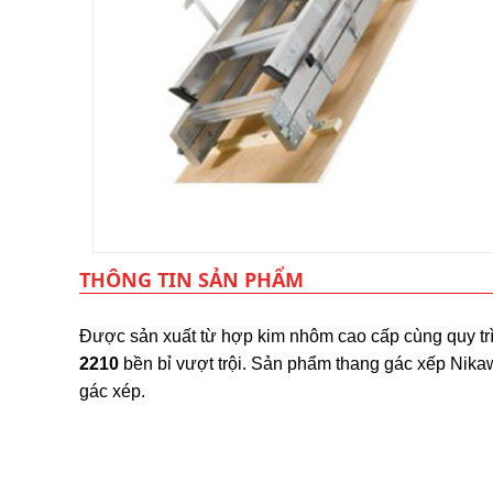
lồng
)
Thang
nhôm
gấp
4
khúc
Thang
nhôm
bàn
Thang
nhôm
THÔNG TIN SẢN PHẨM
trượt
Thương
Được sản xuất từ hợp kim nhôm cao cấp cùng quy trìn
hiệu
2210
bền bỉ vượt trội. Sản phẩm thang gác xếp Ni
gác xép.
Tin
tức
Liên
hệ