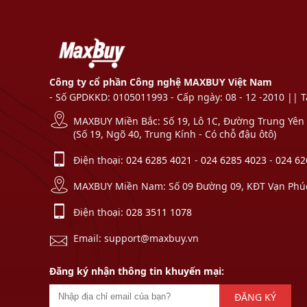
Công ty cổ phần Công nghệ MAXBUY Việt Nam
- Số GPDKKD: 0105011993 - Cấp ngày: 08 - 12 -2010 || 
MAXBUY Miền Bắc: Số 19, Lô 1C, Đường Trung Yên 1
(Số 19, Ngõ 40, Trung Kính - Có chỗ đậu ôtô)
Điện thoại:
024 6285 4021
-
024 6285 4023
-
024 62
MAXBUY Miền Nam: Số 09 Đường 09, KĐT Vạn Phúc,
Điện thoại:
028 3511 1078
Email: support@maxbuy.vn
Đăng ký nhận thông tin khuyến mại:
ĐĂNG KÝ