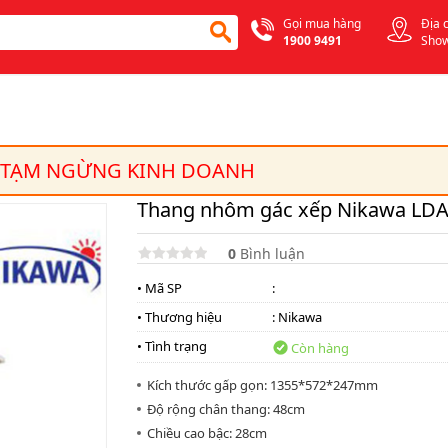
Gọi mua hàng
Địa 
1900 9491
Sho
 TẠM NGỪNG KINH DOANH
Thang nhôm gác xếp Nikawa LDA
0
Bình luận
• Mã SP
:
• Thương hiệu
:
Nikawa
• Tình trạng
Còn hàng
Kích thước gấp gọn: 1355*572*247mm
Độ rộng chân thang: 48cm
Chiều cao bậc: 28cm