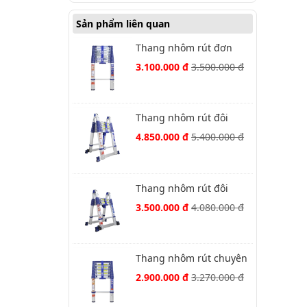
Sản phẩm liên quan
Thang nhôm rút đơn
Nikawa NK-44
3.100.000 đ
3.500.000 đ
Thang nhôm rút đôi
Nikawa NK-56AI-Pri
4.850.000 đ
5.400.000 đ
Thang nhôm rút đôi
Nikawa NK-38AI-Pri
3.500.000 đ
4.080.000 đ
Thang nhôm rút chuyên
dụng Nikawa NK-38
2.900.000 đ
3.270.000 đ