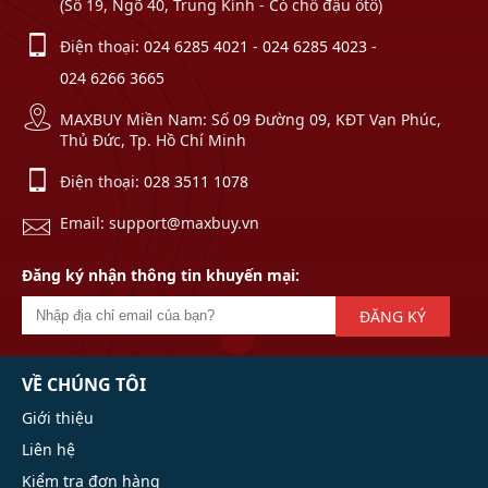
(Số 19, Ngõ 40, Trung Kính - Có chỗ đậu ôtô)
Điện thoại:
024 6285 4021
-
024 6285 4023
-
024 6266 3665
MAXBUY Miền Nam: Số 09 Đường 09, KĐT Vạn Phúc,
Thủ Đức, Tp. Hồ Chí Minh
Điện thoại:
028 3511 1078
Email: support@maxbuy.vn
Đăng ký nhận thông tin khuyến mại:
ĐĂNG KÝ
VỀ CHÚNG TÔI
Giới thiệu
Liên hệ
Kiểm tra đơn hàng