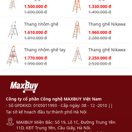
NKA-04
NKS04 4 bậc
1.500.000 đ
1.330.000 đ
1.690.000 đ
1.490.000 đ
Thang nhôm ghế
Thang ghế Nikawa
Nikawa NK-3SL
NKS06 6 bậc
1.610.000 đ
1.960.000 đ
1.810.000 đ
2.280.000 đ
Thang nhôm ghế tay
Thang ghế Nikawa
vịn 5 bậc chính hãng
NKA-06 tay vịn
1.770.000 đ
2.250.000 đ
Nikawa NKA-05
1.990.000 đ
2.520.000 đ
Công ty cổ phần Công nghệ MAXBUY Việt Nam
- Số GPDKKD: 0105011993 - Cấp ngày: 08 - 12 -2010 ||
Tại sở kế hoạch đầu tư thành phố Hà Nội
MAXBUY Miền Bắc: Số 19, Lô 1C, Đường Trung Yên
11D, KĐT Trung Yên, Cầu Giấy, Hà Nội.