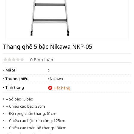
lồng
)
Thang
nhôm
gấp
4
khúc
Thang ghế 5 bậc Nikawa NKP-05
Thang
nhôm
bàn
0
Bình luận
• Mã SP
:
Thang
nhôm
• Thương hiệu
:
Nikawa
trượt
• Tình trạng
Hết hàng
Thương
hiệu
– Số bậc : 5 bậc
– Chiều cao bậc: 28cm
Tin
tức
– Độ rộng chân thang: 61cm
– Chiều cao bậc trên cùng: 125cm
Liên
hệ
– Chiều cao toàn bộ thang: 190cm