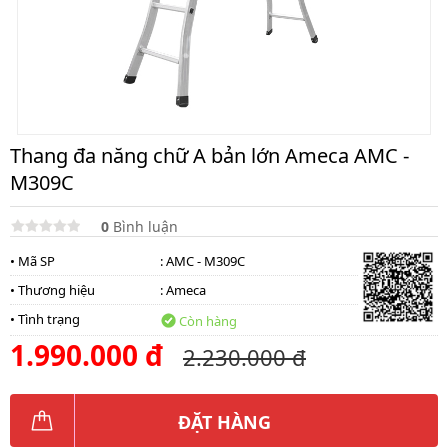
lồng
)
Thang
nhôm
gấp
4
khúc
Thang đa năng chữ A bản lớn Ameca AMC -
Thang
M309C
nhôm
bàn
0
Bình luận
Thang
nhôm
• Mã SP
: AMC - M309C
trượt
• Thương hiệu
:
Ameca
Thương
• Tình trạng
hiệu
Còn hàng
1.990.000 đ
2.230.000 đ
Tin
tức
Liên
ĐẶT HÀNG
hệ