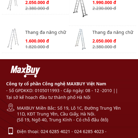
A bản lớn Ameca
bản lớn Ameca AMC
2.050.000 đ
1.990.000 đ
AMC - M310C
- M309
2.380.000 đ
2.230.000 đ
Thang đa năng chữ
Thang đa năng chữ
A bản lớn Ameca
A bản lớn Ameca
1.600.000 đ
2.050.000 đ
ACM - M307C
AMC - M310
1.820.000 đ
2.380.000 đ
Công ty cổ phần Công nghệ MAXBUY Việt Nam
- Số GPDKKD: 0105011993 - Cấp ngày: 08 - 12 -2010 ||
Tại sở kế hoạch đầu tư thành phố Hà Nội
MAXBUY Miền Bắc: Số 19, Lô 1C, Đường Trung Yên
11D, KĐT Trung Yên, Cầu Giấy, Hà Nội.
(Số 19, Ngõ 40, Trung Kính - Có chỗ đậu ôtô)
Điện thoại:
024 6285 4021
-
024 6285 4023
-