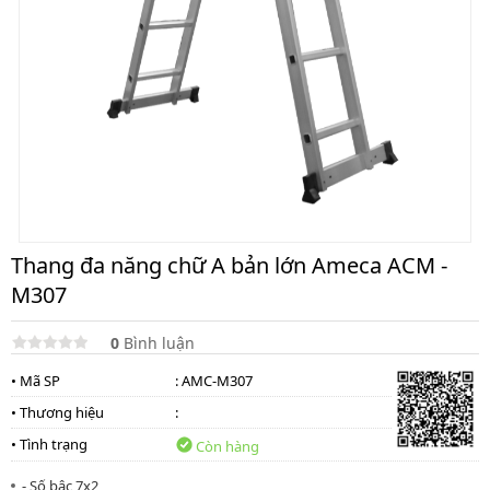
lồng
)
Thang
nhôm
gấp
4
khúc
Thang
nhôm
bàn
Thang
Thang đa năng chữ A bản lớn Ameca ACM -
nhôm
M307
trượt
Thương
0
Bình luận
hiệu
• Mã SP
: AMC-M307
Tin
tức
• Thương hiệu
:
• Tình trạng
Còn hàng
Liên
hệ
- Số bậc 7x2